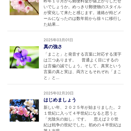
昨年１０月から郵便料金が値上がりしたせ
いでしょうか。めっきり郵便物のスタイル
が変化して来たと感じます。連絡が殆どメ
ールになったのは数年前から徐々に移行し
た結果...
2025年03月01日
真の強さ
「まこと」と発音する言葉に対応する漢字
は三つあります。 普通よく目にするの
は言偏の誠でしょう。そして、真実という
言葉の真と実は、両方ともそれぞれ「まこ
と」と...
2025年02月20日
はじめましょう
新しい年、２０２５年が始まりました。２
１世紀に入って４半世紀になると思うと
「光陰矢の如し」です。 思えば２０世
紀は戦争の世紀でした。初めの４半世紀は
第１次世...