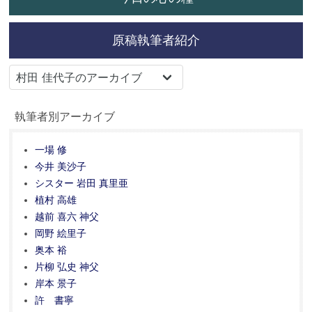
原稿執筆者紹介
執筆者別アーカイブ
一場 修
今井 美沙子
シスター 岩田 真里亜
植村 高雄
越前 喜六 神父
岡野 絵里子
奥本 裕
片柳 弘史 神父
岸本 景子
許 書寧