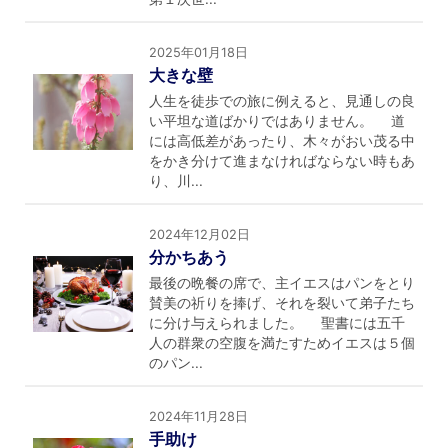
2025年01月18日
大きな壁
人生を徒歩での旅に例えると、見通しの良
い平坦な道ばかりではありません。 道
には高低差があったり、木々がおい茂る中
をかき分けて進まなければならない時もあ
り、川...
2024年12月02日
分かちあう
最後の晩餐の席で、主イエスはパンをとり
賛美の祈りを捧げ、それを裂いて弟子たち
に分け与えられました。 聖書には五千
人の群衆の空腹を満たすためイエスは５個
のパン...
2024年11月28日
手助け