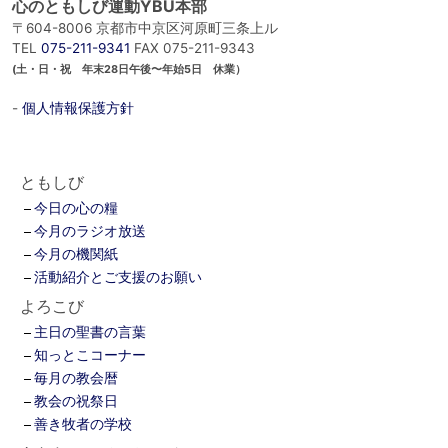
心のともしび運動YBU本部
〒604-8006 京都市中京区河原町三条上ル
TEL
075-211-9341
FAX 075-211-9343
(土・日・祝 年末28日午後〜年始5日 休業）
-
個人情報保護方針
ともしび
今日の心の糧
今月のラジオ放送
今月の機関紙
活動紹介とご支援のお願い
よろこび
主日の聖書の言葉
知っとこコーナー
毎月の教会暦
教会の祝祭日
善き牧者の学校