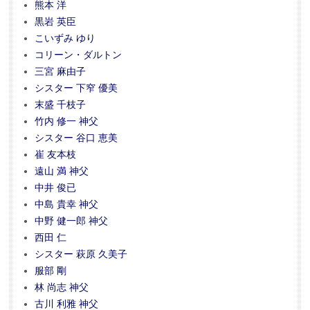
熊本 洋
黒岩 英臣
こいずみ ゆり
コリーン・ダルトン
三宮 麻由子
シスター 下窄 優美
末盛 千枝子
竹内 修一 神父
シスター 谷口 恵美
崔 友本枝
遠山 満 神父
中井 俊已
中島 貴幸 神父
中野 健一郎 神父
西田 仁
シスター 萩原 久美子
服部 剛
林 尚志 神父
古川 利雅 神父