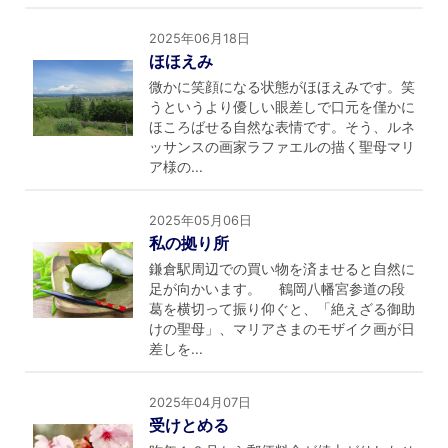
2025年06月18日
ほほえみ
微かに笑顔になる状態がほほえみです。笑
うというより優しい眼差しで口元を僅かに
ほころばせる自然な表情です。そう、ルネ
ッサンスの画家ラファエルの描く聖母マリ
ア様の...
2025年05月06日
私の拠り所
鎌倉駅周辺での買い物を済ませると自然に
足が向かいます。 鶴岡八幡宮参道の段
葛を横切って振り仰ぐと、「絶えざる御助
けの聖母」、マリアさまのモザイク画が日
差しを...
2025年04月07日
受けとめる