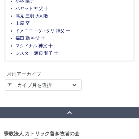
小林 陽子
ハヤット 神父 十
高見 三明 大司教
土屋 至
ドメニコ・ヴィタリ 神父 十
福田 勤 神父 十
マクドナル 神父 十
シスター 渡辺 和子 十
月別アーカイブ
宗教法人 カトリック善き牧者の会