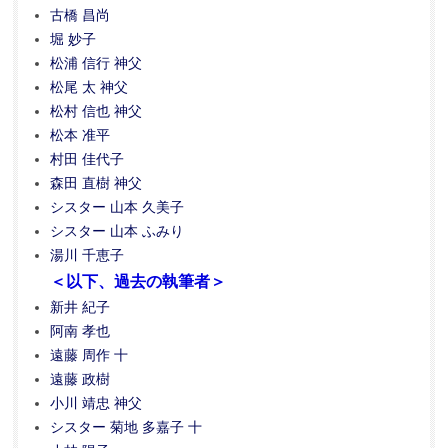
古橋 昌尚
堀 妙子
松浦 信行 神父
松尾 太 神父
松村 信也 神父
松本 准平
村田 佳代子
森田 直樹 神父
シスター 山本 久美子
シスター 山本 ふみり
湯川 千恵子
＜以下、過去の執筆者＞
新井 紀子
阿南 孝也
遠藤 周作 十
遠藤 政樹
小川 靖忠 神父
シスター 菊地 多嘉子 十