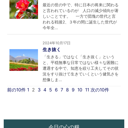
最近の世の中で、特に日本の将来に関わる
と言われているのが 人口の減少傾向が著
しいことです。 一方で団塊の世代と言
われる戦後2、３年の間に誕生した世代が
今年全...
2024年10月17日
生き抜く
「生きる」ではなく「生き抜く」という
と、平穏無事な日常ではない様々な困難に
遭遇する中で、知恵を絞り工夫してその状
況をすり抜けて生きていくという健気さを
想像しま...
前の10件
1
2
3
4
5
6
7
8
9
10
11
次の10件
今日の心の糧