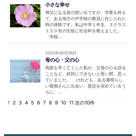
小さな幸せ
神父になる前の想い出ですが、学業を終え
て、ある地方の中学校の教員に任じられた
時の体験です。私は中学１年生、３クラス
１２０名の生徒に社会科を教えました。
学校...
2025年06月06日
母の心・父の心
両親を早く亡くした私が、父母の心を語る
ことなど、絶対にできないと長い間、思っ
ていました。 けれども、ある素晴らし
い親御さんに出会い、親交を深めているう
ちに、...
1
2
3
4
5
6
7
8
9
10
11
次の10件