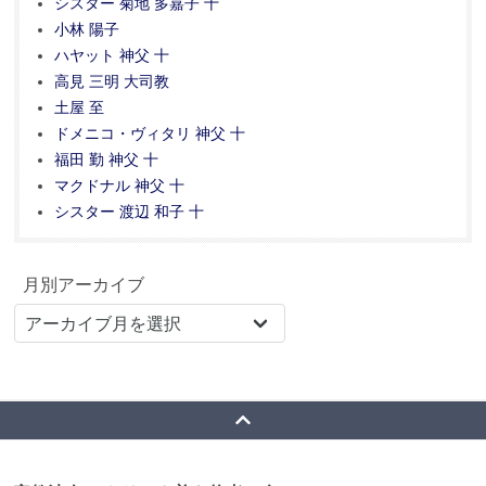
シスター 菊地 多嘉子 十
小林 陽子
ハヤット 神父 十
高見 三明 大司教
土屋 至
ドメニコ・ヴィタリ 神父 十
福田 勤 神父 十
マクドナル 神父 十
シスター 渡辺 和子 十
月別アーカイブ