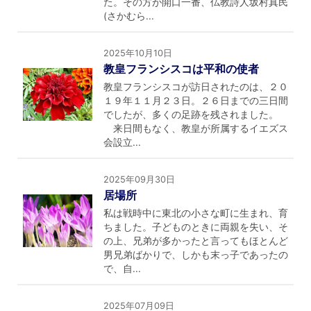
た。その方が開口一番、仏教詩人坂村真民
(さかむら...
2025年10月10日
教皇フランシスコは平和の使者
教皇フランシスコが訪日されたのは、２０
１９年１１月２３日。２６日までの三日間
でしたが、多くの足跡を残されました。
来日間もなく、教皇が所属するイエズス
会設立...
2025年09月30日
居場所
私は戦時中に東北の小さな町に生まれ、育
ちました。子どものときに両親を失い、そ
の上、兄弟が多かったと言ってもほとんど
男兄弟ばかりで、しかも末っ子であったの
で、自...
2025年07月09日