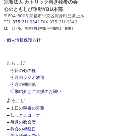
宗教法人 カトリック善き牧者の会
心のともしび運動YBU本部
〒604-8006 京都市中京区河原町三条上ル
TEL
075-211-9341
FAX 075-211-9343
(土・日・祝 年末28日午後〜年始5日 休業）
-
個人情報保護方針
ともしび
今日の心の糧
今月のラジオ放送
今月の機関紙
活動紹介とご支援のお願い
よろこび
主日の聖書の言葉
知っとこコーナー
毎月の教会暦
教会の祝祭日