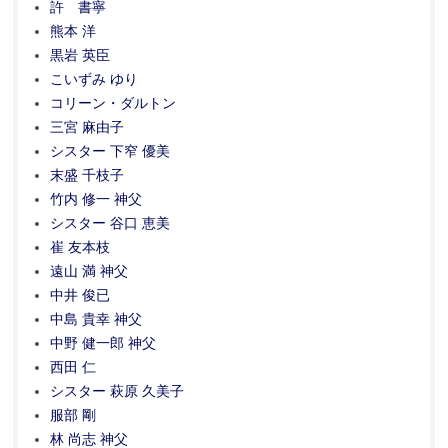
許 書寧
熊本 洋
黒岩 英臣
こいずみ ゆり
コリーン・ダルトン
三宮 麻由子
シスター 下窄 優美
末盛 千枝子
竹内 修一 神父
シスター 谷口 恵美
崔 友本枝
遠山 満 神父
中井 俊已
中島 貴幸 神父
中野 健一郎 神父
西田 仁
シスター 萩原 久美子
服部 剛
林 尚志 神父