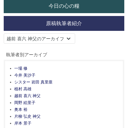
今日の心の糧
原稿執筆者紹介
執筆者別アーカイブ
一場 修
今井 美沙子
シスター 岩田 真里亜
植村 高雄
越前 喜六 神父
岡野 絵里子
奥本 裕
片柳 弘史 神父
岸本 景子