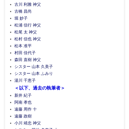
古川 利雅 神父
古橋 昌尚
堀 妙子
松浦 信行 神父
松尾 太 神父
松村 信也 神父
松本 准平
村田 佳代子
森田 直樹 神父
シスター 山本 久美子
シスター 山本 ふみり
湯川 千恵子
＜以下、過去の執筆者＞
新井 紀子
阿南 孝也
遠藤 周作 十
遠藤 政樹
小川 靖忠 神父