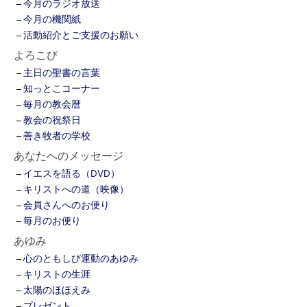
今月のラジオ放送
今月の機関紙
活動紹介とご支援のお願い
よろこび
主日の聖書の言葉
知っとこコーナー
毎月の教会暦
教会の祝祭日
善き牧者の学校
あなたへのメッセージ
イエスを語る（DVD）
キリストへの道（映像）
会員さんへのお便り
毎月のお便り
あゆみ
心のともしび運動のあゆみ
キリストの生涯
太陽のほほえみ
プレゼント