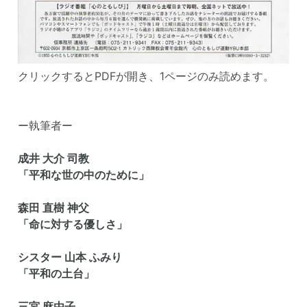
クリックするとPDFが開き、1ページのみ読めます。
ー執筆者ー
成井 大介 司教
「平和な世の中のために」
森田 直樹 神父
「命に対する優しさ」
シスター 山本 ふみり
「平和の土台」
三宮 麻由子