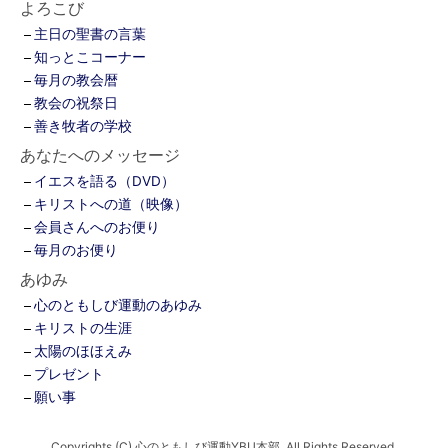
よろこび
主日の聖書の言葉
知っとこコーナー
毎月の教会暦
教会の祝祭日
善き牧者の学校
あなたへのメッセージ
イエスを語る（DVD）
キリストへの道（映像）
会員さんへのお便り
毎月のお便り
あゆみ
心のともしび運動のあゆみ
キリストの生涯
太陽のほほえみ
プレゼント
願い事
Copyrights (C) 心のともしび運動YBU本部. All Rights Reserved.