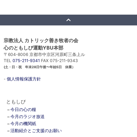
宗教法人 カトリック善き牧者の会
心のともしび運動YBU本部
〒604-8006 京都市中京区河原町三条上ル
TEL
075-211-9341
FAX 075-211-9343
(土・日・祝 年末28日午後〜年始5日 休業）
-
個人情報保護方針
ともしび
今日の心の糧
今月のラジオ放送
今月の機関紙
活動紹介とご支援のお願い