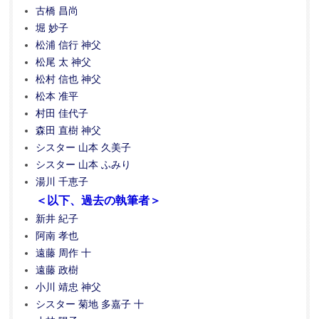
古橋 昌尚
堀 妙子
松浦 信行 神父
松尾 太 神父
松村 信也 神父
松本 准平
村田 佳代子
森田 直樹 神父
シスター 山本 久美子
シスター 山本 ふみり
湯川 千恵子
＜以下、過去の執筆者＞
新井 紀子
阿南 孝也
遠藤 周作 十
遠藤 政樹
小川 靖忠 神父
シスター 菊地 多嘉子 十