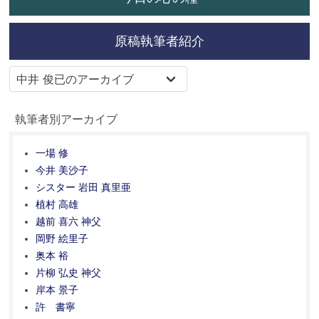
原稿執筆者紹介
執筆者別アーカイブ
一場 修
今井 美沙子
シスター 岩田 真里亜
植村 高雄
越前 喜六 神父
岡野 絵里子
奥本 裕
片柳 弘史 神父
岸本 景子
許 書寧