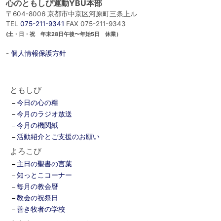
心のともしび運動YBU本部
〒604-8006 京都市中京区河原町三条上ル
TEL
075-211-9341
FAX 075-211-9343
(土・日・祝 年末28日午後〜年始5日 休業）
-
個人情報保護方針
ともしび
今日の心の糧
今月のラジオ放送
今月の機関紙
活動紹介とご支援のお願い
よろこび
主日の聖書の言葉
知っとこコーナー
毎月の教会暦
教会の祝祭日
善き牧者の学校