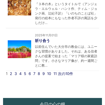
『３本の木』というタイトルで（アンジェ
ラ・エルウェル・ハント作、ティム・ジョ
ンク画、辻紀子訳）「いのちのことば社」
発行の絵本にもなった作者不詳の寓話を少
しだけ...
2025年11月01日
祈り合う
以前住んでいた大分市の教会には、ユニー
クな習慣がありました。それは、ある信者
さんの提案で始まった「マリア様の家庭訪
問」です。小さなマリア像が、約一週間ご
とに教...
1
2
3
4
5
6
7
8
9
10
11
次の10件
今日の心の糧