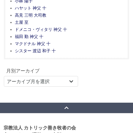
小林 陽子
ハヤット 神父 十
高見 三明 大司教
土屋 至
ドメニコ・ヴィタリ 神父 十
福田 勤 神父 十
マクドナル 神父 十
シスター 渡辺 和子 十
月別アーカイブ
宗教法人 カトリック善き牧者の会