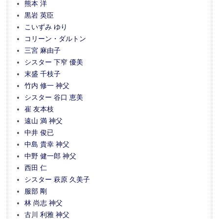
熊本 洋
黒岩 英臣
こいずみ ゆり
コリーン・ダルトン
三宮 麻由子
シスター 下窄 優美
末盛 千枝子
竹内 修一 神父
シスター 谷口 恵美
崔 友本枝
遠山 満 神父
中井 俊已
中島 貴幸 神父
中野 健一郎 神父
西田 仁
シスター 萩原 久美子
服部 剛
林 尚志 神父
古川 利雅 神父