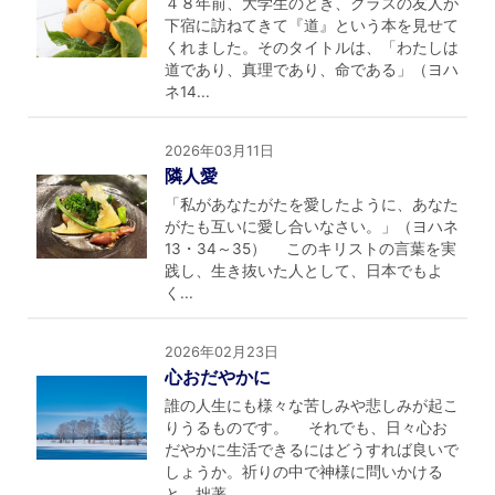
４８年前、大学生のとき、クラスの友人が
下宿に訪ねてきて『道』という本を見せて
くれました。そのタイトルは、「わたしは
道であり、真理であり、命である」（ヨハ
ネ14...
2026年03月11日
隣人愛
「私があなたがたを愛したように、あなた
がたも互いに愛し合いなさい。」（ヨハネ
13・34～35） このキリストの言葉を実
践し、生き抜いた人として、日本でもよ
く...
2026年02月23日
心おだやかに
誰の人生にも様々な苦しみや悲しみが起こ
りうるものです。 それでも、日々心お
だやかに生活できるにはどうすれば良いで
しょうか。祈りの中で神様に問いかける
と、拙著...