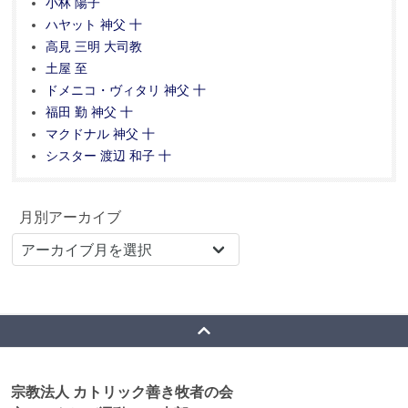
小林 陽子
ハヤット 神父 十
高見 三明 大司教
土屋 至
ドメニコ・ヴィタリ 神父 十
福田 勤 神父 十
マクドナル 神父 十
シスター 渡辺 和子 十
月別アーカイブ
宗教法人 カトリック善き牧者の会