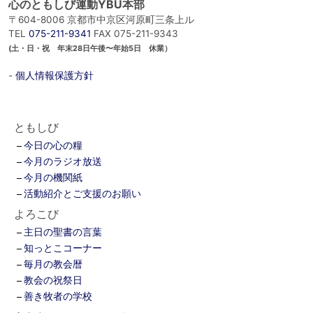
心のともしび運動YBU本部
〒604-8006 京都市中京区河原町三条上ル
TEL
075-211-9341
FAX 075-211-9343
(土・日・祝 年末28日午後〜年始5日 休業）
-
個人情報保護方針
ともしび
今日の心の糧
今月のラジオ放送
今月の機関紙
活動紹介とご支援のお願い
よろこび
主日の聖書の言葉
知っとこコーナー
毎月の教会暦
教会の祝祭日
善き牧者の学校