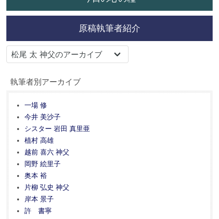
原稿執筆者紹介
執筆者別アーカイブ
一場 修
今井 美沙子
シスター 岩田 真里亜
植村 高雄
越前 喜六 神父
岡野 絵里子
奥本 裕
片柳 弘史 神父
岸本 景子
許 書寧