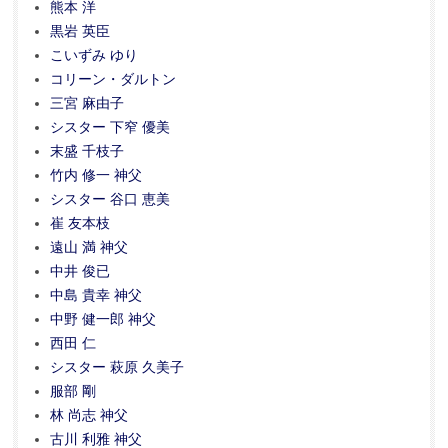
熊本 洋
黒岩 英臣
こいずみ ゆり
コリーン・ダルトン
三宮 麻由子
シスター 下窄 優美
末盛 千枝子
竹内 修一 神父
シスター 谷口 恵美
崔 友本枝
遠山 満 神父
中井 俊已
中島 貴幸 神父
中野 健一郎 神父
西田 仁
シスター 萩原 久美子
服部 剛
林 尚志 神父
古川 利雅 神父