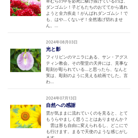
草むらの中を必死に駆け抜けているのは、
ダンゴムシ！子どもたちのおててから逃れ
ようと全力疾走！がんばれダンゴムシ！で
も、はや...くないぞ！全然逃げ切れませ
ん。...
2024年08月03日
光と影
フィリピンのマニラにある、サン・アグス
ティン教会。その聖堂の天井には、見事な
彫刻が彫られている...と思ったら、なんと
実は、彫刻のように見える絵画でした。言
わ...
2024年07月13日
自然への感謝
雲が気ままに流れていくのを見ると、とて
もうらやましく思うことはありませんか？
雲は形も自由に変えられるし、どこにで
も行けます。まるで天使のような感じがし
ます...