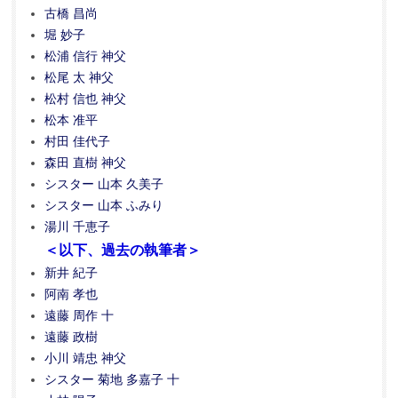
古橋 昌尚
堀 妙子
松浦 信行 神父
松尾 太 神父
松村 信也 神父
松本 准平
村田 佳代子
森田 直樹 神父
シスター 山本 久美子
シスター 山本 ふみり
湯川 千恵子
＜以下、過去の執筆者＞
新井 紀子
阿南 孝也
遠藤 周作 十
遠藤 政樹
小川 靖忠 神父
シスター 菊地 多嘉子 十