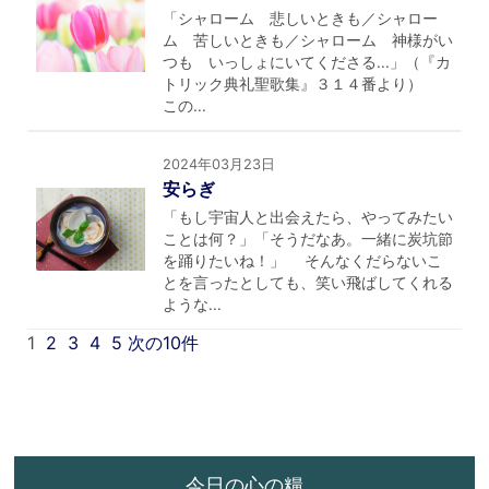
「シャローム 悲しいときも／シャロー
ム 苦しいときも／シャローム 神様がい
つも いっしょにいてくださる...」（『カ
トリック典礼聖歌集』３１４番より）
この...
2024年03月23日
安らぎ
「もし宇宙人と出会えたら、やってみたい
ことは何？」「そうだなあ。一緒に炭坑節
を踊りたいね！」 そんなくだらないこ
とを言ったとしても、笑い飛ばしてくれる
ような...
1
2
3
4
5
次の10件
今日の心の糧