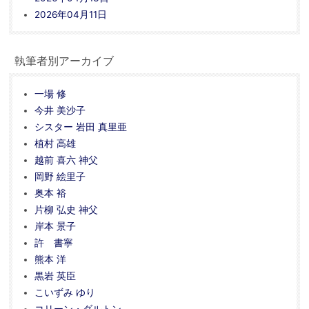
2026年04月11日
執筆者別アーカイブ
一場 修
今井 美沙子
シスター 岩田 真里亜
植村 高雄
越前 喜六 神父
岡野 絵里子
奥本 裕
片柳 弘史 神父
岸本 景子
許 書寧
熊本 洋
黒岩 英臣
こいずみ ゆり