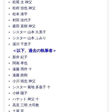
松尾 太 神父
松村 信也 神父
松本 准平
村田 佳代子
森田 直樹 神父
シスター 山本 久美子
シスター 山本 ふみり
湯川 千恵子
＜以下、過去の執筆者＞
新井 紀子
阿南 孝也
遠藤 周作 十
遠藤 政樹
小川 靖忠 神父
シスター 菊地 多嘉子 十
小林 陽子
ハヤット 神父 十
高見 三明 大司教
土屋 至