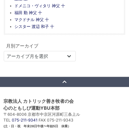
ドメニコ・ヴィタリ 神父 十
福田 勤 神父 十
マクドナル 神父 十
シスター 渡辺 和子 十
月別アーカイブ
宗教法人 カトリック善き牧者の会
心のともしび運動YBU本部
〒604-8006 京都市中京区河原町三条上ル
TEL
075-211-9341
FAX 075-211-9343
(土・日・祝 年末28日午後〜年始5日 休業）