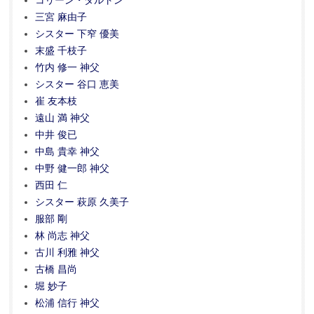
コリーン・ダルトン
三宮 麻由子
シスター 下窄 優美
末盛 千枝子
竹内 修一 神父
シスター 谷口 恵美
崔 友本枝
遠山 満 神父
中井 俊已
中島 貴幸 神父
中野 健一郎 神父
西田 仁
シスター 萩原 久美子
服部 剛
林 尚志 神父
古川 利雅 神父
古橋 昌尚
堀 妙子
松浦 信行 神父