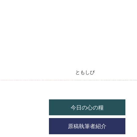
ともしび
今月のラジオ放送
今日の心の糧
今月の機関紙
毎月の教会暦
教会の祝祭日
今日の心の糧
原稿執筆者紹介