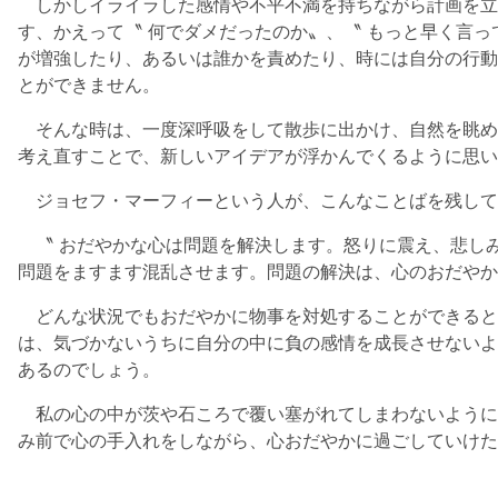
しかしイライラした感情や不平不満を持ちながら計画を立
す、かえって〝 何でダメだったのか〟、〝 もっと早く言
が増強したり、あるいは誰かを責めたり、時には自分の行動
とができません。
そんな時は、一度深呼吸をして散歩に出かけ、自然を眺め
考え直すことで、新しいアイデアが浮かんでくるように思い
ジョセフ・マーフィーという人が、こんなことばを残して
〝 おだやかな心は問題を解決します。怒りに震え、悲し
問題をますます混乱させます。問題の解決は、心のおだやか
どんな状況でもおだやかに物事を対処することができると
は、気づかないうちに自分の中に負の感情を成長させないよ
あるのでしょう。
私の心の中が茨や石ころで覆い塞がれてしまわないように、（
み前で心の手入れをしながら、心おだやかに過ごしていけた