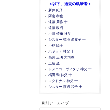
＜以下、過去の執筆者＞
新井 紀子
阿南 孝也
遠藤 周作 十
遠藤 政樹
小川 靖忠 神父
シスター 菊地 多嘉子 十
小林 陽子
ハヤット 神父 十
高見 三明 大司教
土屋 至
ドメニコ・ヴィタリ 神父 十
福田 勤 神父 十
マクドナル 神父 十
シスター 渡辺 和子 十
月別アーカイブ