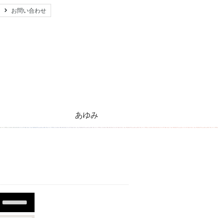
お問い合わせ
あゆみ
心のともしび運動のあゆみ
活動紹介とご支援のお願い
キリストの生涯
太陽のほほえみ
プレゼント
願い事
Use
Up/Down