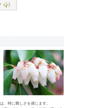
Arrow
keys
to
increase
or
decrease
volume.
は、時に難しさを感じます。