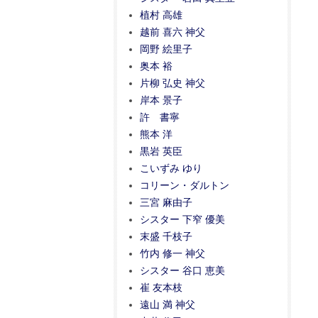
植村 高雄
越前 喜六 神父
岡野 絵里子
奥本 裕
片柳 弘史 神父
岸本 景子
許 書寧
熊本 洋
黒岩 英臣
こいずみ ゆり
コリーン・ダルトン
三宮 麻由子
シスター 下窄 優美
末盛 千枝子
竹内 修一 神父
シスター 谷口 恵美
崔 友本枝
遠山 満 神父