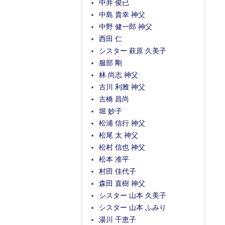
中井 俊已
中島 貴幸 神父
中野 健一郎 神父
西田 仁
シスター 萩原 久美子
服部 剛
林 尚志 神父
古川 利雅 神父
古橋 昌尚
堀 妙子
松浦 信行 神父
松尾 太 神父
松村 信也 神父
松本 准平
村田 佳代子
森田 直樹 神父
シスター 山本 久美子
シスター 山本 ふみり
湯川 千恵子