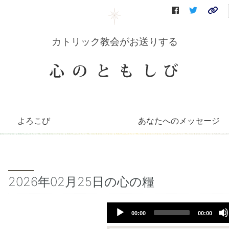
カトリック教会がお送りする
よろこび
あなたへのメッセージ
コリーンのコーナー
知っとこコーナー
善き牧者の学校
聖書の言葉
～巡礼記～
キリストへの道（映像）
イエスを語る（DVD）
会員さんへのお便り
毎月のお便り
2026年02月25日の心の糧
Audio
00:00
00:00
Player