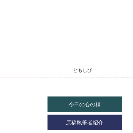
ともしび
今月のラジオ放送
今日の心の糧
今月の機関紙
毎月の教会暦
教会の祝祭日
今日の心の糧
原稿執筆者紹介