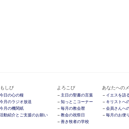
もしび
よろこび
あなたへの
今日の心の糧
主日の聖書の言葉
イエスを語る
今月のラジオ放送
知っとこコーナー
キリストへ
今月の機関紙
毎月の教会暦
会員さんへ
活動紹介とご支援のお願い
教会の祝祭日
毎月のお便
善き牧者の学校