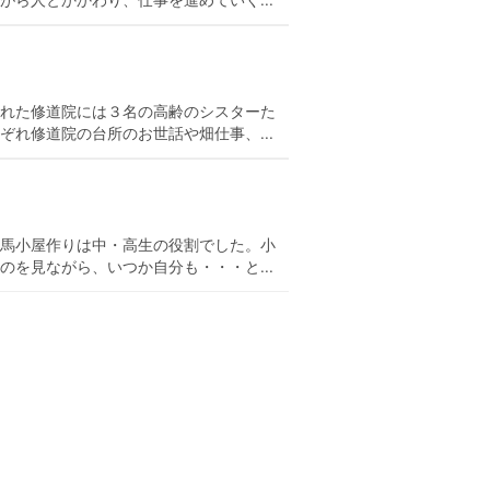
れた修道院には３名の高齢のシスターた
れ修道院の台所のお世話や畑仕事、...
馬小屋作りは中・高生の役割でした。小
を見ながら、いつか自分も・・・と...