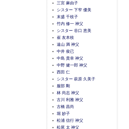
三宮 麻由子
シスター 下窄 優美
末盛 千枝子
竹内 修一 神父
シスター 谷口 恵美
崔 友本枝
遠山 満 神父
中井 俊已
中島 貴幸 神父
中野 健一郎 神父
西田 仁
シスター 萩原 久美子
服部 剛
林 尚志 神父
古川 利雅 神父
古橋 昌尚
堀 妙子
松浦 信行 神父
松尾 太 神父