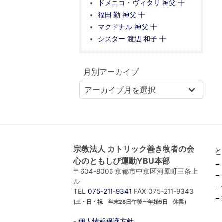
ドメニコ・ヴィタリ 神父 十
福田 勤 神父 十
マクドナル 神父 十
シスター 渡辺 和子 十
月別アーカイブ
宗教法人 カトリック善き牧者の会
と
心のともしび運動YBU本部
〒604-8006 京都市中京区河原町三条上
ル
TEL
075-211-9341
FAX 075-211-9343
(土・日・祝 年末28日午後〜年始5日 休業）
-
個人情報保護方針