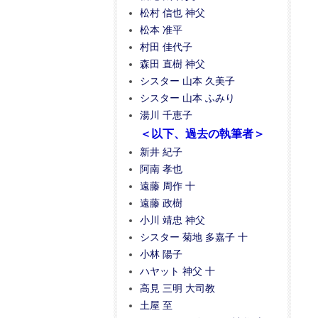
松村 信也 神父
松本 准平
村田 佳代子
森田 直樹 神父
シスター 山本 久美子
シスター 山本 ふみり
湯川 千恵子
＜以下、過去の執筆者＞
新井 紀子
阿南 孝也
遠藤 周作 十
遠藤 政樹
小川 靖忠 神父
シスター 菊地 多嘉子 十
小林 陽子
ハヤット 神父 十
高見 三明 大司教
土屋 至