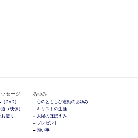
メッセージ
あゆみ
（DVD）
心のともしび運動のあゆみ
の道（映像）
キリストの生涯
のお便り
太陽のほほえみ
り
プレゼント
願い事