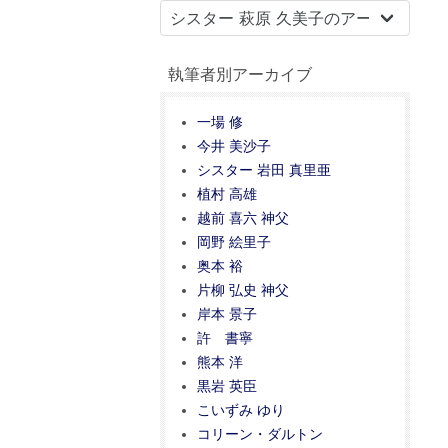
執筆者別アーカイブ
一場 修
今井 美沙子
シスター 岩田 真里亜
植村 高雄
越前 喜六 神父
岡野 絵里子
奥本 裕
片柳 弘史 神父
岸本 景子
許 書寧
熊本 洋
黒岩 英臣
こいずみ ゆり
コリーン・ダルトン