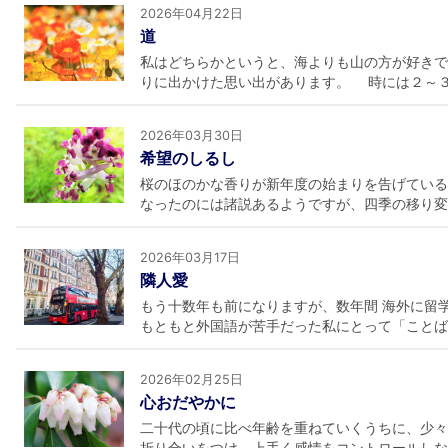
2026年04月22日
道
私はどちらかというと、海よりも山の方が好きで
りに出かけた思い出があります。 時には２～３時
2026年03月30日
希望のしるし
桜のほのかな香りが新年度の始まりを告げてい
なったのには諸説あるようですが、四季の移り変わ
2026年03月17日
隣人愛
もう十数年も前になりますが、数年間 海外に
もともと外国語が苦手だった私にとって「ことばの
2026年02月25日
心おだやかに
二十代の頃に比べ年齢を重ねていくうちに、少々
折り合いをつけ、上手く感情をコントロールしなが