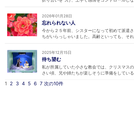
2026年01月28日
忘れられない人
今から２５年前、シスターになって初めて派遣さ
ちがいらっしゃいました。高齢といっても、それぞ
2025年12月15日
待ち望む
私が所属していた小さな教会では、クリスマスの
さい頃、兄や姉たちが楽しそうに準備をしているの
1
2
3
4
5
6
7
次の10件