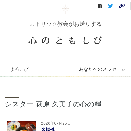
カトリック教会がお送りする
よろこび
あなたへのメッセージ
コリーンのコーナー
知っとこコーナー
善き牧者の学校
聖書の言葉
～巡礼記～
キリストへの道（映像）
イエスを語る（DVD）
会員さんへのお便り
毎月のお便り
シスター 萩原 久美子の心の糧
2026年07月25日
多様性