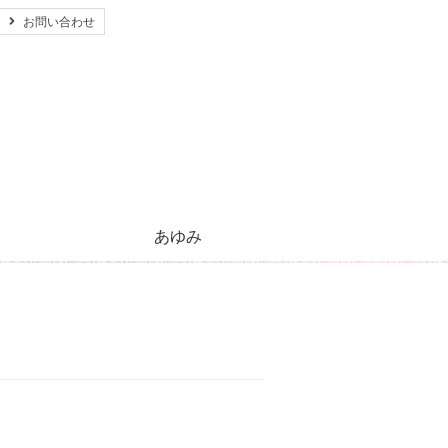
お問い合わせ
あゆみ
心のともしび運動のあゆみ
活動紹介とご支援のお願い
キリストの生涯
太陽のほほえみ
プレゼント
願い事