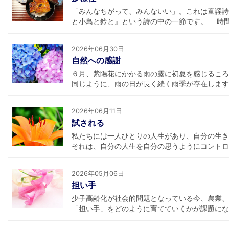
「みんなちがって、みんないい」。これは童謡詩
と小鳥と鈴と』という詩の中の一節です。 時間の
2026年06月30日
自然への感謝
６月、紫陽花にかかる雨の露に初夏を感じるこ
同じように、雨の日が長く続く雨季が存在しますが、
2026年06月11日
試される
私たちには一人ひとりの人生があり、自分の生き
それは、自分の人生を自分の思うようにコントロー
2026年05月06日
担い手
少子高齢化が社会的問題となっている今、農業、
「担い手」をどのように育てていくかが課題になっ