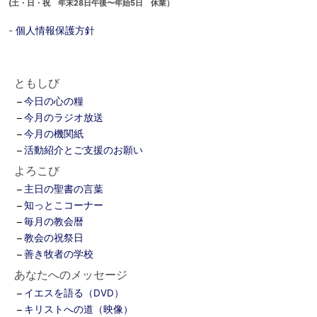
(土・日・祝 年末28日午後〜年始5日 休業）
-
個人情報保護方針
ともしび
今日の心の糧
今月のラジオ放送
今月の機関紙
活動紹介とご支援のお願い
よろこび
主日の聖書の言葉
知っとこコーナー
毎月の教会暦
教会の祝祭日
善き牧者の学校
あなたへのメッセージ
イエスを語る（DVD）
キリストへの道（映像）