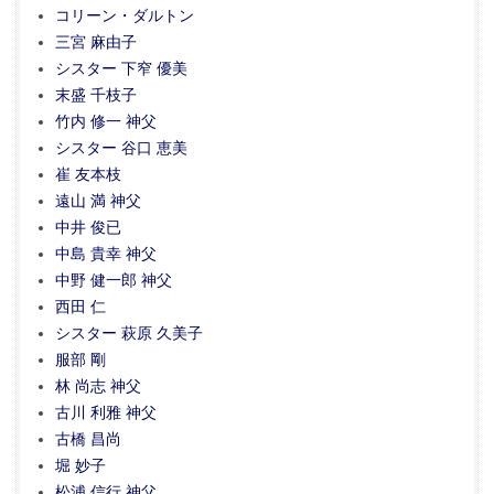
コリーン・ダルトン
三宮 麻由子
シスター 下窄 優美
末盛 千枝子
竹内 修一 神父
シスター 谷口 恵美
崔 友本枝
遠山 満 神父
中井 俊已
中島 貴幸 神父
中野 健一郎 神父
西田 仁
シスター 萩原 久美子
服部 剛
林 尚志 神父
古川 利雅 神父
古橋 昌尚
堀 妙子
松浦 信行 神父