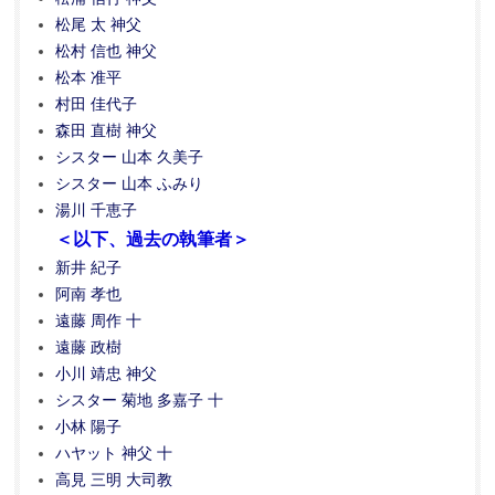
松尾 太 神父
松村 信也 神父
松本 准平
村田 佳代子
森田 直樹 神父
シスター 山本 久美子
シスター 山本 ふみり
湯川 千恵子
＜以下、過去の執筆者＞
新井 紀子
阿南 孝也
遠藤 周作 十
遠藤 政樹
小川 靖忠 神父
シスター 菊地 多嘉子 十
小林 陽子
ハヤット 神父 十
高見 三明 大司教