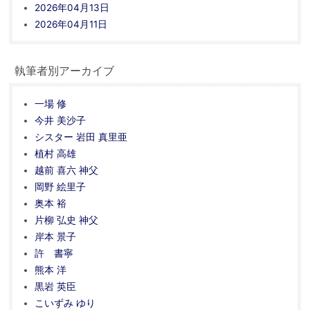
2026年04月13日
2026年04月11日
執筆者別アーカイブ
一場 修
今井 美沙子
シスター 岩田 真里亜
植村 高雄
越前 喜六 神父
岡野 絵里子
奥本 裕
片柳 弘史 神父
岸本 景子
許 書寧
熊本 洋
黒岩 英臣
こいずみ ゆり