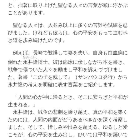
と、拙著に取り上げた聖なる人々の言葉が頭に浮かぶ
ことがあります。
聖なる人々は、人並み以上に多くの苦難や試練を忍
びました。けれども彼らは、心の平安をもって進むべ
き道を歩み続けたのです。
例えば、長崎で被爆して妻を失い、自身も白血病に
ながいたかし
倒れた
永井隆
博士。彼は病床に伏しながら本を書き、
戦争で傷ついた人々を励まし平和を訴えづづけまし
た。著書『この子を残して』（サンパウロ発行）から
永井隆の考えを明確に表す言葉をご紹介します。
「人間の心が神に帰るとき、そこに安らぎと平和が
生まれる。」
永井隆は、戦争の悲劇を乗り越え、真の平和を築く
ためには、人間の内面がどうあるべきかを深く考察し
ました。そして、憎しみや恨みを超える、ゆるしと愛
こそが、心の平安を生み出し、ひいては平和を築いて