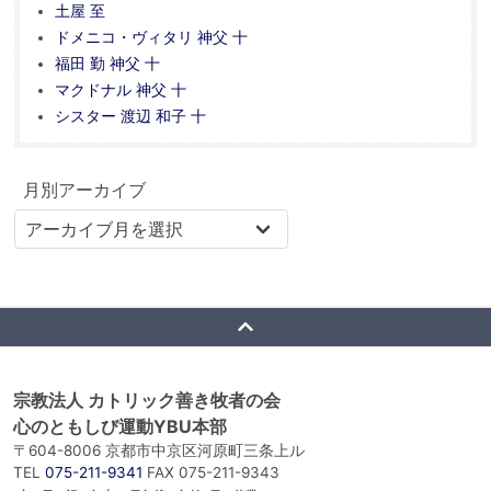
土屋 至
ドメニコ・ヴィタリ 神父 十
福田 勤 神父 十
マクドナル 神父 十
シスター 渡辺 和子 十
月別アーカイブ
宗教法人 カトリック善き牧者の会
心のともしび運動YBU本部
〒604-8006 京都市中京区河原町三条上ル
TEL
075-211-9341
FAX 075-211-9343