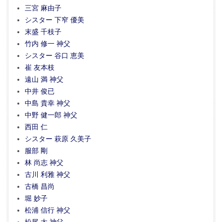
三宮 麻由子
シスター 下窄 優美
末盛 千枝子
竹内 修一 神父
シスター 谷口 恵美
崔 友本枝
遠山 満 神父
中井 俊已
中島 貴幸 神父
中野 健一郎 神父
西田 仁
シスター 萩原 久美子
服部 剛
林 尚志 神父
古川 利雅 神父
古橋 昌尚
堀 妙子
松浦 信行 神父