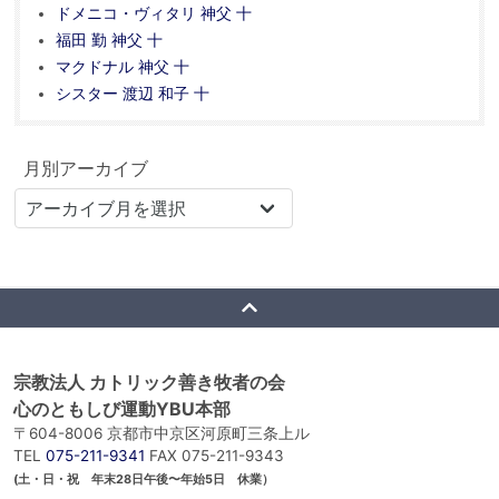
ドメニコ・ヴィタリ 神父 十
福田 勤 神父 十
マクドナル 神父 十
シスター 渡辺 和子 十
月別アーカイブ
宗教法人 カトリック善き牧者の会
心のともしび運動YBU本部
〒604-8006 京都市中京区河原町三条上ル
TEL
075-211-9341
FAX 075-211-9343
(土・日・祝 年末28日午後〜年始5日 休業）