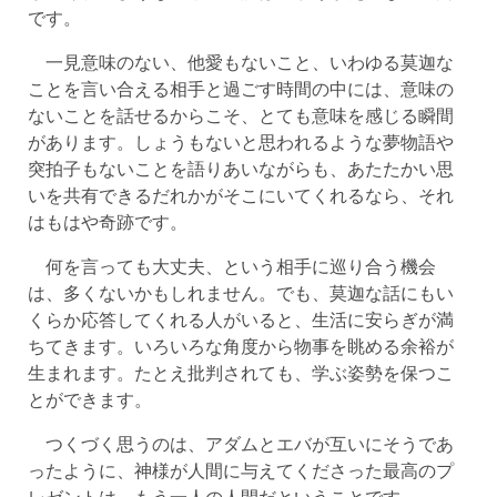
です。
一見意味のない、他愛もないこと、いわゆる莫迦な
ことを言い合える相手と過ごす時間の中には、意味の
ないことを話せるからこそ、とても意味を感じる瞬間
があります。しょうもないと思われるような夢物語や
突拍子もないことを語りあいながらも、あたたかい思
いを共有できるだれかがそこにいてくれるなら、それ
はもはや奇跡です。
何を言っても大丈夫、という相手に巡り合う機会
は、多くないかもしれません。でも、莫迦な話にもい
くらか応答してくれる人がいると、生活に安らぎが満
ちてきます。いろいろな角度から物事を眺める余裕が
生まれます。たとえ批判されても、学ぶ姿勢を保つこ
とができます。
つくづく思うのは、アダムとエバが互いにそうであ
ったように、神様が人間に与えてくださった最高のプ
レゼントは、もう一人の人間だということです。