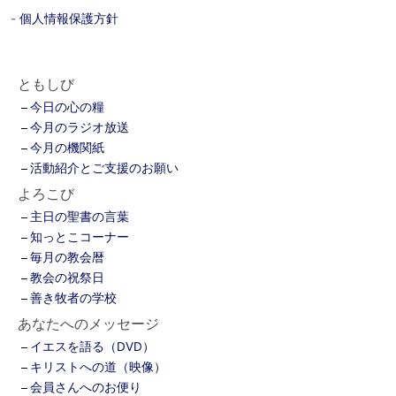
-
個人情報保護方針
ともしび
今日の心の糧
今月のラジオ放送
今月の機関紙
活動紹介とご支援のお願い
よろこび
主日の聖書の言葉
知っとこコーナー
毎月の教会暦
教会の祝祭日
善き牧者の学校
あなたへのメッセージ
イエスを語る（DVD）
キリストへの道（映像）
会員さんへのお便り