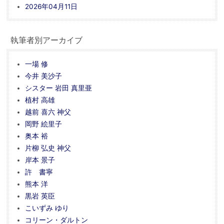
2026年04月11日
執筆者別アーカイブ
一場 修
今井 美沙子
シスター 岩田 真里亜
植村 高雄
越前 喜六 神父
岡野 絵里子
奥本 裕
片柳 弘史 神父
岸本 景子
許 書寧
熊本 洋
黒岩 英臣
こいずみ ゆり
コリーン・ダルトン