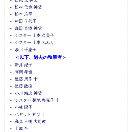
松尾 太 神父
松村 信也 神父
松本 准平
村田 佳代子
森田 直樹 神父
シスター 山本 久美子
シスター 山本 ふみり
湯川 千恵子
＜以下、過去の執筆者＞
新井 紀子
阿南 孝也
遠藤 周作 十
遠藤 政樹
小川 靖忠 神父
シスター 菊地 多嘉子 十
小林 陽子
ハヤット 神父 十
高見 三明 大司教
土屋 至