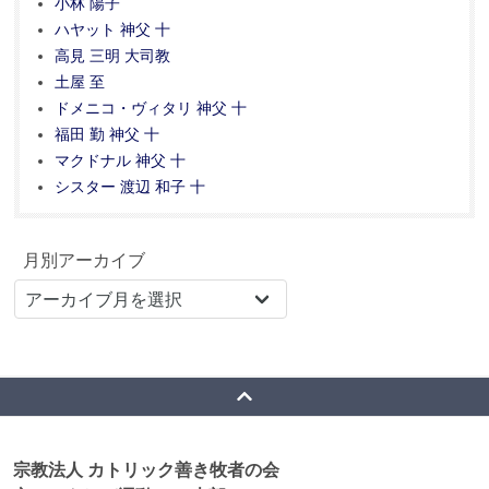
小林 陽子
ハヤット 神父 十
高見 三明 大司教
土屋 至
ドメニコ・ヴィタリ 神父 十
福田 勤 神父 十
マクドナル 神父 十
シスター 渡辺 和子 十
月別アーカイブ
宗教法人 カトリック善き牧者の会