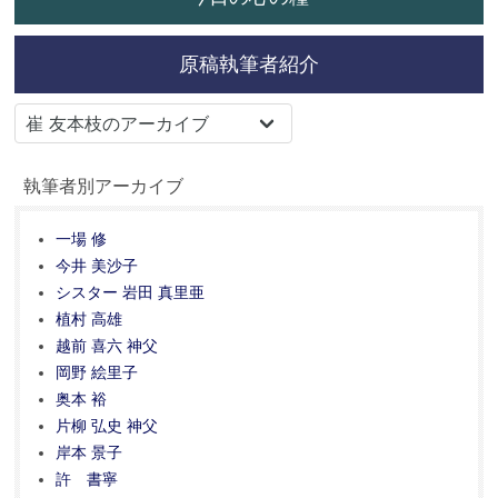
原稿執筆者紹介
執筆者別アーカイブ
一場 修
今井 美沙子
シスター 岩田 真里亜
植村 高雄
越前 喜六 神父
岡野 絵里子
奥本 裕
片柳 弘史 神父
岸本 景子
許 書寧