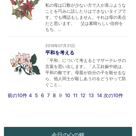
私の母は口数が少ない方で人が喜ぶような
ことを巧みに話したりはできないタイプで
す。でも噂話もしません。それは母の美点
だと思います。 父は素晴らしい信仰を
もち、...
2019年07月31日
平和を考える
「平和」について考えるとマザーテレサの
言葉を思い出します。「人工妊娠中絶は、
平和の敵です。母親が自分の子を殺せるな
ら、他人同士が殺しあうのをどうやって防
ぐこと...
前の10件
4
5
6
7
8
9
10
11
12
13
14
次の10件
今日の心の糧