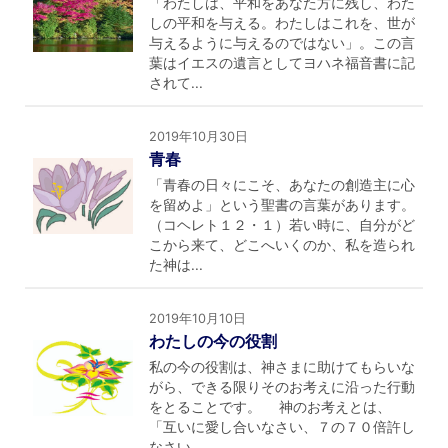
「わたしは、平和をあなた方に残し、わた
しの平和を与える。わたしはこれを、世が
与えるように与えるのではない」。この言
葉はイエスの遺言としてヨハネ福音書に記
されて...
2019年10月30日
青春
「青春の日々にこそ、あなたの創造主に心
を留めよ」という聖書の言葉があります。
（コヘレト１２・１）若い時に、自分がど
こから来て、どこへいくのか、私を造られ
た神は...
2019年10月10日
わたしの今の役割
私の今の役割は、神さまに助けてもらいな
がら、できる限りそのお考えに沿った行動
をとることです。 神のお考えとは、
「互いに愛し合いなさい、７の７０倍許し
なさい、...