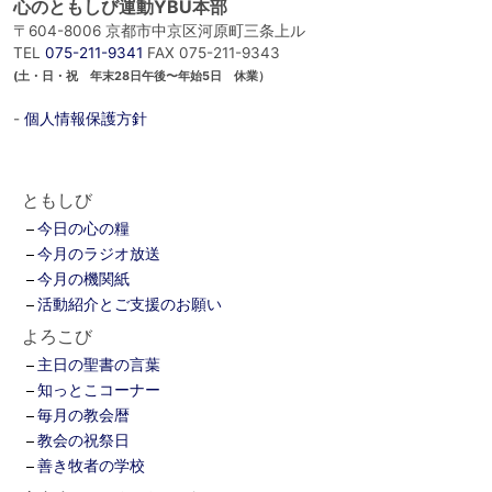
心のともしび運動YBU本部
〒604-8006 京都市中京区河原町三条上ル
TEL
075-211-9341
FAX 075-211-9343
(土・日・祝 年末28日午後〜年始5日 休業）
-
個人情報保護方針
ともしび
今日の心の糧
今月のラジオ放送
今月の機関紙
活動紹介とご支援のお願い
よろこび
主日の聖書の言葉
知っとこコーナー
毎月の教会暦
教会の祝祭日
善き牧者の学校