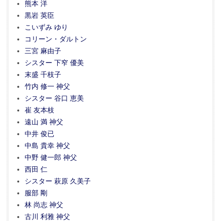
熊本 洋
黒岩 英臣
こいずみ ゆり
コリーン・ダルトン
三宮 麻由子
シスター 下窄 優美
末盛 千枝子
竹内 修一 神父
シスター 谷口 恵美
崔 友本枝
遠山 満 神父
中井 俊已
中島 貴幸 神父
中野 健一郎 神父
西田 仁
シスター 萩原 久美子
服部 剛
林 尚志 神父
古川 利雅 神父