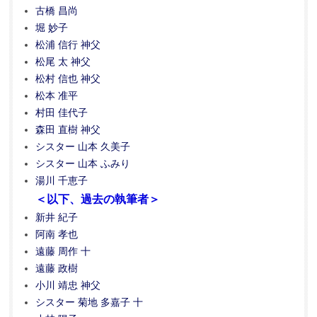
古橋 昌尚
堀 妙子
松浦 信行 神父
松尾 太 神父
松村 信也 神父
松本 准平
村田 佳代子
森田 直樹 神父
シスター 山本 久美子
シスター 山本 ふみり
湯川 千恵子
＜以下、過去の執筆者＞
新井 紀子
阿南 孝也
遠藤 周作 十
遠藤 政樹
小川 靖忠 神父
シスター 菊地 多嘉子 十