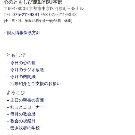
心のともしび運動YBU本部
〒604-8006 京都市中京区河原町三条上ル
TEL
075-211-9341
FAX 075-211-9343
(土・日・祝 年末28日午後〜年始5日 休業）
-
個人情報保護方針
ともしび
今日の心の糧
今月のラジオ放送
今月の機関紙
活動紹介とご支援のお願い
よろこび
主日の聖書の言葉
知っとこコーナー
毎月の教会暦
教会の祝祭日
善き牧者の学校