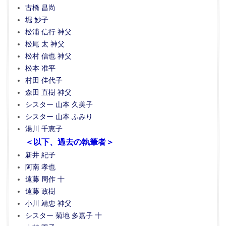
古橋 昌尚
堀 妙子
松浦 信行 神父
松尾 太 神父
松村 信也 神父
松本 准平
村田 佳代子
森田 直樹 神父
シスター 山本 久美子
シスター 山本 ふみり
湯川 千恵子
＜以下、過去の執筆者＞
新井 紀子
阿南 孝也
遠藤 周作 十
遠藤 政樹
小川 靖忠 神父
シスター 菊地 多嘉子 十