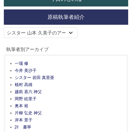
原稿執筆者紹介
執筆者別アーカイブ
一場 修
今井 美沙子
シスター 岩田 真里亜
植村 高雄
越前 喜六 神父
岡野 絵里子
奥本 裕
片柳 弘史 神父
岸本 景子
許 書寧