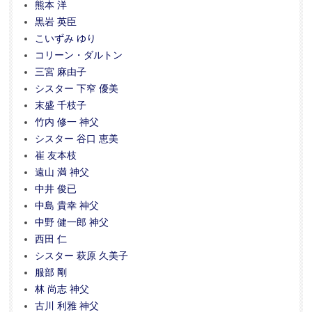
熊本 洋
黒岩 英臣
こいずみ ゆり
コリーン・ダルトン
三宮 麻由子
シスター 下窄 優美
末盛 千枝子
竹内 修一 神父
シスター 谷口 恵美
崔 友本枝
遠山 満 神父
中井 俊已
中島 貴幸 神父
中野 健一郎 神父
西田 仁
シスター 萩原 久美子
服部 剛
林 尚志 神父
古川 利雅 神父