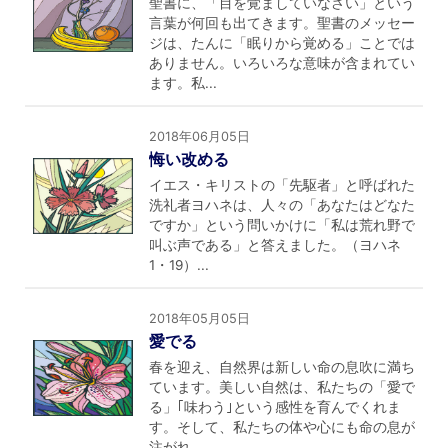
聖書に、「目を覚ましていなさい」という
言葉が何回も出てきます。聖書のメッセー
ジは、たんに「眠りから覚める」ことでは
ありません。いろいろな意味が含まれてい
ます。私...
2018年06月05日
悔い改める
イエス・キリストの「先駆者」と呼ばれた
洗礼者ヨハネは、人々の「あなたはどなた
ですか」という問いかけに「私は荒れ野で
叫ぶ声である」と答えました。（ヨハネ
1・19）...
2018年05月05日
愛でる
春を迎え、自然界は新しい命の息吹に満ち
ています。美しい自然は、私たちの「愛で
る」｢味わう｣という感性を育んでくれま
す。そして、私たちの体や心にも命の息が
注がれ、...