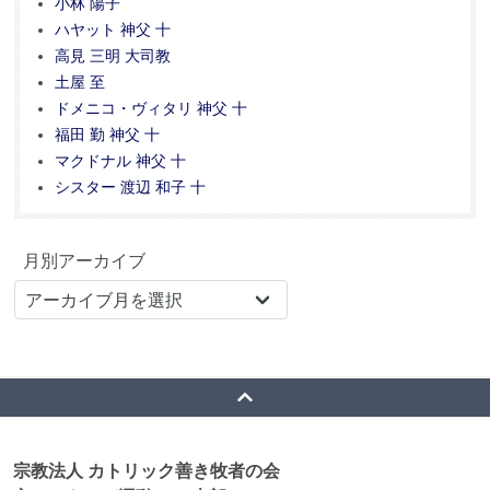
小林 陽子
ハヤット 神父 十
高見 三明 大司教
土屋 至
ドメニコ・ヴィタリ 神父 十
福田 勤 神父 十
マクドナル 神父 十
シスター 渡辺 和子 十
月別アーカイブ
宗教法人 カトリック善き牧者の会