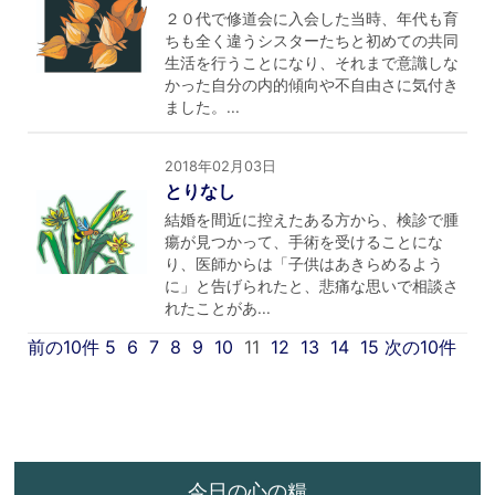
２０代で修道会に入会した当時、年代も育
ちも全く違うシスターたちと初めての共同
生活を行うことになり、それまで意識しな
かった自分の内的傾向や不自由さに気付き
ました。...
2018年02月03日
とりなし
結婚を間近に控えたある方から、検診で腫
瘍が見つかって、手術を受けることにな
り、医師からは「子供はあきらめるよう
に」と告げられたと、悲痛な思いで相談さ
れたことがあ...
前の10件
5
6
7
8
9
10
11
12
13
14
15
次の10件
今日の心の糧