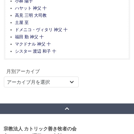
小林 陽子
ハヤット 神父 十
高見 三明 大司教
土屋 至
ドメニコ・ヴィタリ 神父 十
福田 勤 神父 十
マクドナル 神父 十
シスター 渡辺 和子 十
月別アーカイブ
宗教法人 カトリック善き牧者の会