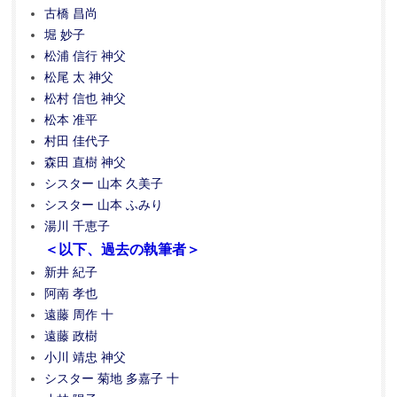
古橋 昌尚
堀 妙子
松浦 信行 神父
松尾 太 神父
松村 信也 神父
松本 准平
村田 佳代子
森田 直樹 神父
シスター 山本 久美子
シスター 山本 ふみり
湯川 千恵子
＜以下、過去の執筆者＞
新井 紀子
阿南 孝也
遠藤 周作 十
遠藤 政樹
小川 靖忠 神父
シスター 菊地 多嘉子 十