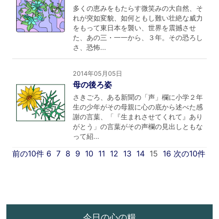
多くの恵みをもたらす微笑みの大自然、そ
れが突如変貌、如何ともし難い壮絶な威力
をもって東日本を襲い、世界を震撼させ
た、あの三・一一から、３年。その恐ろし
さ、恐怖...
2014年05月05日
母の後ろ姿
さきごろ、ある新聞の「声」欄に小学２年
生の少年がその母親に心の底から述べた感
謝の言葉、「『生まれさせてくれて』あり
がとう」の言葉がその声欄の見出しともな
って紹...
前の10件
6
7
8
9
10
11
12
13
14
15
16
次の10件
今日の心の糧