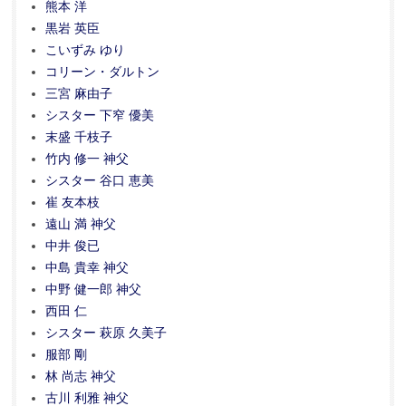
熊本 洋
黒岩 英臣
こいずみ ゆり
コリーン・ダルトン
三宮 麻由子
シスター 下窄 優美
末盛 千枝子
竹内 修一 神父
シスター 谷口 恵美
崔 友本枝
遠山 満 神父
中井 俊已
中島 貴幸 神父
中野 健一郎 神父
西田 仁
シスター 萩原 久美子
服部 剛
林 尚志 神父
古川 利雅 神父