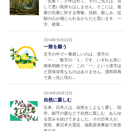
「先輩！」と呼ばれて、そのご当人は、決
して悪い気持ちはしません。そこには、後
輩の先輩に対する尊敬、信頼、親しみ、従
順の心が感じられるからだと思います。一
方、後輩...
2014年10月02日
一致を願う
文字の中で一番易しいのは、漢字の
「一」、数字の「１」です。いずれも実に
簡単明瞭ですが、この「一」という漢字ほ
ど意味深長なものはありません。漢和辞典
で真っ先に現わ...
2014年09月12日
自然に親しむ
古来、日本人は、自然をこよなく愛し、稲
作、鎮守の森などで自然に親しむ、あらゆ
る営みを続けてきました。その日本人が、
突然、東日本大震災、福島原発事故で未曾
有の大...