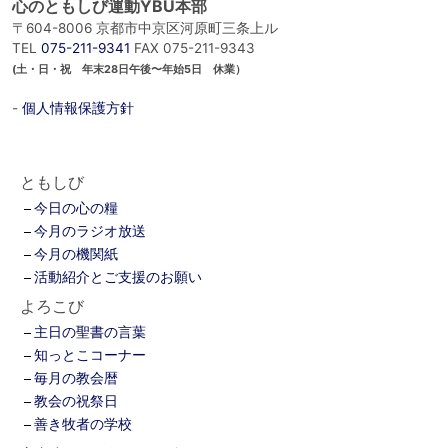
心のともしび運動YBU本部
〒604-8006 京都市中京区河原町三条上ル
TEL
075-211-9341
FAX 075-211-9343
(土・日・祝 年末28日午後〜年始5日 休業）
-
個人情報保護方針
ともしび
今日の心の糧
今月のラジオ放送
今月の機関紙
活動紹介とご支援のお願い
よろこび
主日の聖書の言葉
知っとこコーナー
毎月の教会暦
教会の祝祭日
善き牧者の学校