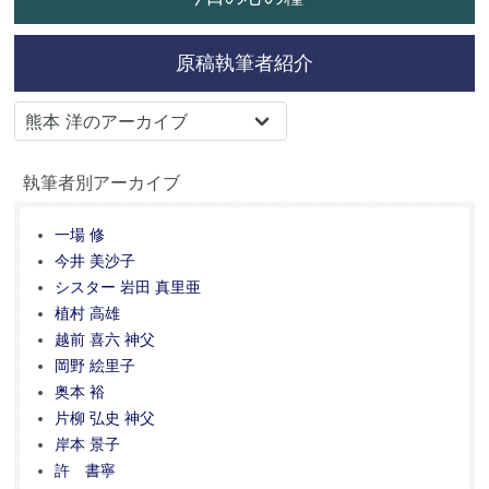
原稿執筆者紹介
執筆者別アーカイブ
一場 修
今井 美沙子
シスター 岩田 真里亜
植村 高雄
越前 喜六 神父
岡野 絵里子
奥本 裕
片柳 弘史 神父
岸本 景子
許 書寧