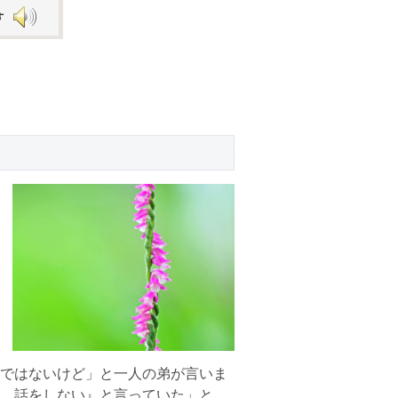
Arrow
keys
to
increase
or
decrease
volume.
ではないけど」と一人の弟が言いま
、話をしない』と言っていた」と。