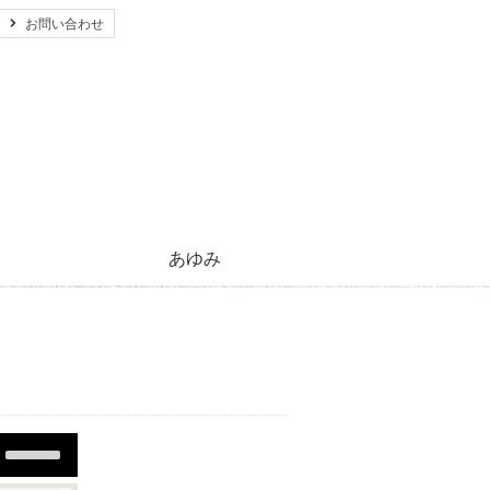
お問い合わせ
あゆみ
心のともしび運動のあゆみ
活動紹介とご支援のお願い
キリストの生涯
太陽のほほえみ
プレゼント
願い事
Use
Up/Down