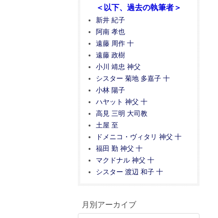
＜以下、過去の執筆者＞
新井 紀子
阿南 孝也
遠藤 周作 十
遠藤 政樹
小川 靖忠 神父
シスター 菊地 多嘉子 十
小林 陽子
ハヤット 神父 十
高見 三明 大司教
土屋 至
ドメニコ・ヴィタリ 神父 十
福田 勤 神父 十
マクドナル 神父 十
シスター 渡辺 和子 十
月別アーカイブ