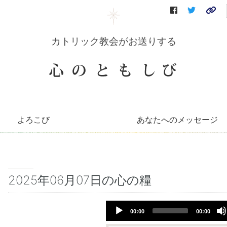
カトリック教会がお送りする
よろこび
あなたへのメッセージ
コリーンのコーナー
知っとこコーナー
善き牧者の学校
聖書の言葉
～巡礼記～
キリストへの道（映像）
イエスを語る（DVD）
会員さんへのお便り
毎月のお便り
2025年06月07日の心の糧
Audio
00:00
00:00
Player