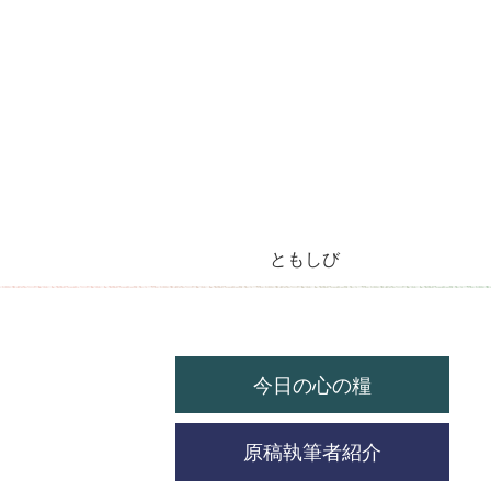
ともしび
今月のラジオ放送
今日の心の糧
今月の機関紙
毎月の教会暦
教会の祝祭日
今日の心の糧
原稿執筆者紹介