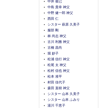
中井 俊已
中島 貴幸 神父
中野 健一郎 神父
西田 仁
シスター 萩原 久美子
服部 剛
林 尚志 神父
古川 利雅 神父
古橋 昌尚
堀 妙子
松浦 信行 神父
松尾 太 神父
松村 信也 神父
松本 准平
村田 佳代子
森田 直樹 神父
シスター 山本 久美子
シスター 山本 ふみり
湯川 千恵子