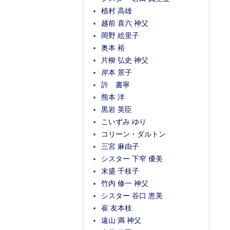
植村 高雄
越前 喜六 神父
岡野 絵里子
奥本 裕
片柳 弘史 神父
岸本 景子
許 書寧
熊本 洋
黒岩 英臣
こいずみ ゆり
コリーン・ダルトン
三宮 麻由子
シスター 下窄 優美
末盛 千枝子
竹内 修一 神父
シスター 谷口 恵美
崔 友本枝
遠山 満 神父