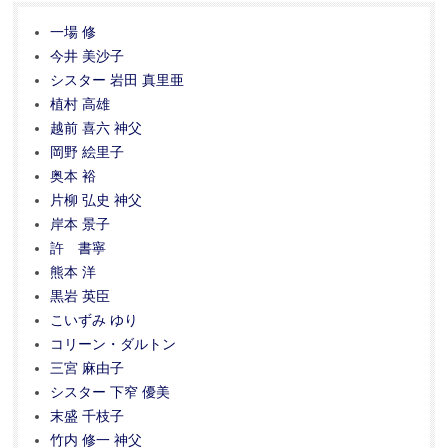
一場 修
今井 美沙子
シスター 岩田 真里亜
植村 高雄
越前 喜六 神父
岡野 絵里子
奥本 裕
片柳 弘史 神父
岸本 景子
許 書寧
熊本 洋
黒岩 英臣
こいずみ ゆり
コリーン・ダルトン
三宮 麻由子
シスター 下窄 優美
末盛 千枝子
竹内 修一 神父