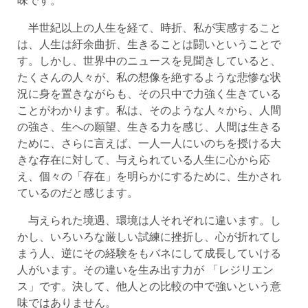
半世紀以上の人生を経て、時折、私が実感すること
は、人生は紆余曲折、生きることは闘いということで
す。しかし、世界中のニュースを見聞きしていると、
たくさんの人々が、私の想像を絶するような悲惨な状
況に身を置きながらも、その只中で力強く生きている
ことがわかります。私は、そのような人々から、人間
の強さ、生への願望、生きる力を感じ、人間は生きる
ために、さらに言えば、一人一人にいのちを授ける大
きな存在に対して、与えられている人生に心から応
え、個々の「存在」を明らかにするために、生かされ
ているのだと感じます。
与えられた境遇、環境は人それぞれに違います。し
かし、いろいろな厳しい試練に挫折し、心が折れてし
まう人、逆にその経験をもバネにして成長していける
人がいます。その違いを生み出す力が 「レジリエン
ス」です。決して、他人との比較の中で強いという意
味ではありません。