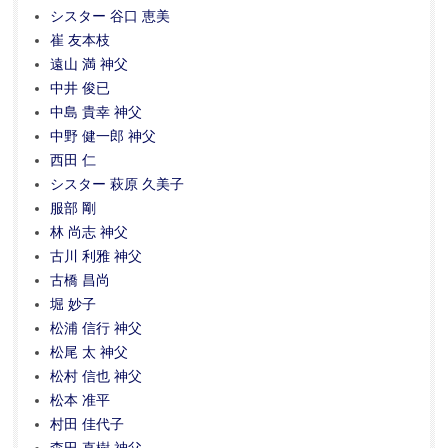
シスター 谷口 恵美
崔 友本枝
遠山 満 神父
中井 俊已
中島 貴幸 神父
中野 健一郎 神父
西田 仁
シスター 萩原 久美子
服部 剛
林 尚志 神父
古川 利雅 神父
古橋 昌尚
堀 妙子
松浦 信行 神父
松尾 太 神父
松村 信也 神父
松本 准平
村田 佳代子