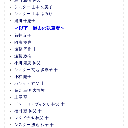
森田 直樹 神父
シスター 山本 久美子
シスター 山本 ふみり
湯川 千恵子
＜以下、過去の執筆者＞
新井 紀子
阿南 孝也
遠藤 周作 十
遠藤 政樹
小川 靖忠 神父
シスター 菊地 多嘉子 十
小林 陽子
ハヤット 神父 十
高見 三明 大司教
土屋 至
ドメニコ・ヴィタリ 神父 十
福田 勤 神父 十
マクドナル 神父 十
シスター 渡辺 和子 十