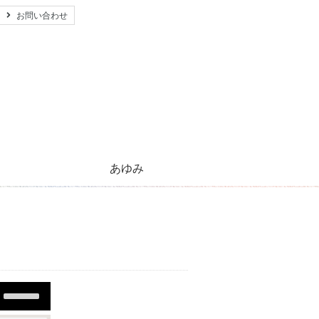
お問い合わせ
あゆみ
心のともしび運動のあゆみ
活動紹介とご支援のお願い
キリストの生涯
太陽のほほえみ
プレゼント
願い事
Use
Up/Down