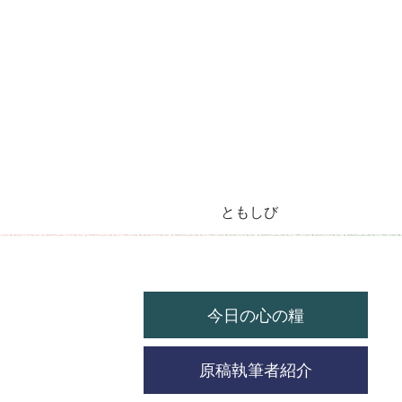
ともしび
今月のラジオ放送
今日の心の糧
今月の機関紙
毎月の教会暦
教会の祝祭日
今日の心の糧
原稿執筆者紹介