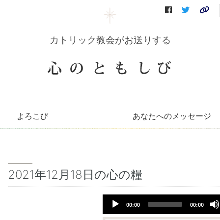
カトリック教会がお送りする
よろこび
あなたへのメッセージ
コリーンのコーナー
知っとこコーナー
善き牧者の学校
聖書の言葉
～巡礼記～
キリストへの道（映像）
イエスを語る（DVD）
会員さんへのお便り
毎月のお便り
2021年12月18日の心の糧
Audio
00:00
00:00
Player