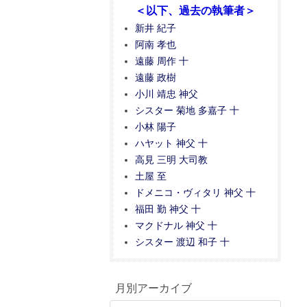
＜以下、過去の執筆者＞
新井 紀子
阿南 孝也
遠藤 周作 十
遠藤 政樹
小川 靖忠 神父
シスター 菊地 多嘉子 十
小林 陽子
ハヤット 神父 十
高見 三明 大司教
土屋 至
ドメニコ・ヴィタリ 神父 十
福田 勤 神父 十
マクドナル 神父 十
シスター 渡辺 和子 十
月別アーカイブ