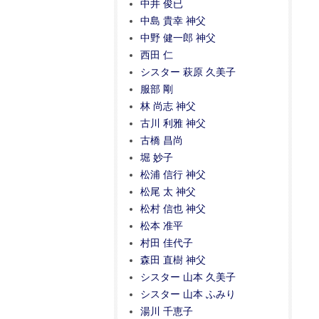
中井 俊已
中島 貴幸 神父
中野 健一郎 神父
西田 仁
シスター 萩原 久美子
服部 剛
林 尚志 神父
古川 利雅 神父
古橋 昌尚
堀 妙子
松浦 信行 神父
松尾 太 神父
松村 信也 神父
松本 准平
村田 佳代子
森田 直樹 神父
シスター 山本 久美子
シスター 山本 ふみり
湯川 千恵子