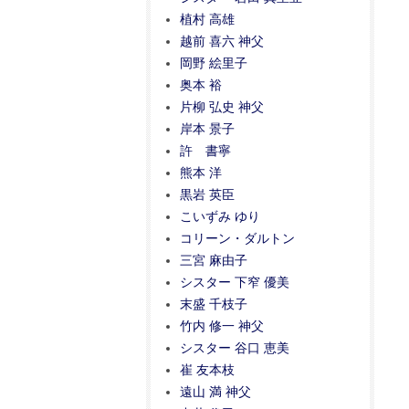
植村 高雄
越前 喜六 神父
岡野 絵里子
奥本 裕
片柳 弘史 神父
岸本 景子
許 書寧
熊本 洋
黒岩 英臣
こいずみ ゆり
コリーン・ダルトン
三宮 麻由子
シスター 下窄 優美
末盛 千枝子
竹内 修一 神父
シスター 谷口 恵美
崔 友本枝
遠山 満 神父