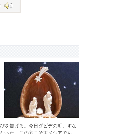
Arrow
keys
to
increase
or
decrease
volume.
びを告げる。今日ダビデの町、すな
なった。この方こそ主メシアであ