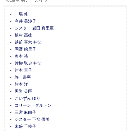
執筆者別アーカイブ
一場 修
今井 美沙子
シスター 岩田 真里亜
植村 高雄
越前 喜六 神父
岡野 絵里子
奥本 裕
片柳 弘史 神父
岸本 景子
許 書寧
熊本 洋
黒岩 英臣
こいずみ ゆり
コリーン・ダルトン
三宮 麻由子
シスター 下窄 優美
末盛 千枝子