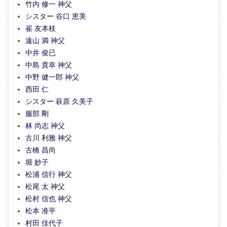
竹内 修一 神父
シスター 谷口 恵美
崔 友本枝
遠山 満 神父
中井 俊已
中島 貴幸 神父
中野 健一郎 神父
西田 仁
シスター 萩原 久美子
服部 剛
林 尚志 神父
古川 利雅 神父
古橋 昌尚
堀 妙子
松浦 信行 神父
松尾 太 神父
松村 信也 神父
松本 准平
村田 佳代子