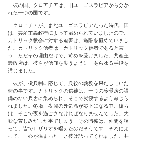
彼の国、クロアチアは、旧ユーゴスラビアから分か
れた一つの国です。
クロアチアが、まだユーゴスラビアだった時代、国
は、共産主義政権によって治められていましたので、
カトリック教会に対する迫害は、過酷を極めていまし
た。カトリック信者は、カトリック信者であると言
う、ただその理由だけで、苛めを受けました。共産主
義政府は、彼らが信仰を失うように、あらゆる手段を
講じました。
彼が、徴兵制に応じて、兵役の義務を果たしていた
時の事です。カトリックの信徒は、一つの冷暖房の設
備のない兵舎に集められ、そこで就寝するよう命じら
れました。冬場、夜間の外気温が零下になる中、彼ら
は、そこで夜を過ごさなければなりませんでした。大
変な苦しみだった事でしょう。その時彼は、仲間を誘
って、皆でロザリオを唱えたのだそうです。それによ
って、「心が温まった」と彼は語ってくれました。共