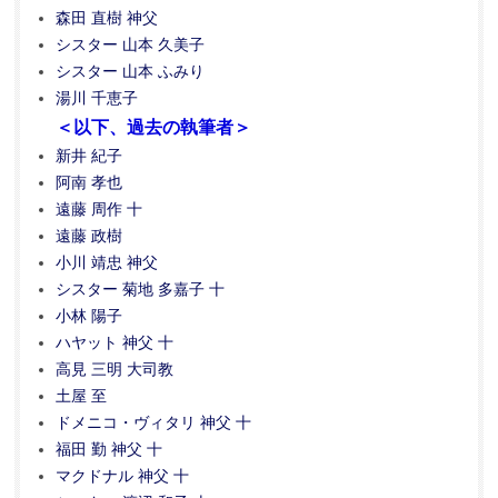
森田 直樹 神父
シスター 山本 久美子
シスター 山本 ふみり
湯川 千恵子
＜以下、過去の執筆者＞
新井 紀子
阿南 孝也
遠藤 周作 十
遠藤 政樹
小川 靖忠 神父
シスター 菊地 多嘉子 十
小林 陽子
ハヤット 神父 十
高見 三明 大司教
土屋 至
ドメニコ・ヴィタリ 神父 十
福田 勤 神父 十
マクドナル 神父 十