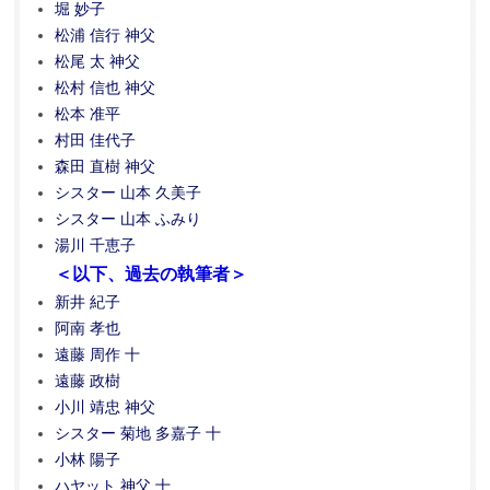
堀 妙子
松浦 信行 神父
松尾 太 神父
松村 信也 神父
松本 准平
村田 佳代子
森田 直樹 神父
シスター 山本 久美子
シスター 山本 ふみり
湯川 千恵子
＜以下、過去の執筆者＞
新井 紀子
阿南 孝也
遠藤 周作 十
遠藤 政樹
小川 靖忠 神父
シスター 菊地 多嘉子 十
小林 陽子
ハヤット 神父 十