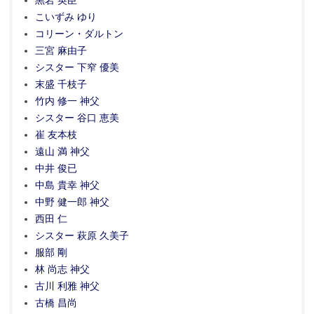
黒岩 英臣
こいずみ ゆり
コリーン・ダルトン
三宮 麻由子
シスター 下窄 優美
末盛 千枝子
竹内 修一 神父
シスター 谷口 恵美
崔 友本枝
遠山 満 神父
中井 俊已
中島 貴幸 神父
中野 健一郎 神父
西田 仁
シスター 萩原 久美子
服部 剛
林 尚志 神父
古川 利雅 神父
古橋 昌尚