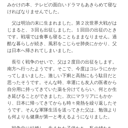
みかけの本、テレビの面白いドラマもあきらめて寝な
ければなりませんでした。
父は明治の末に生まれました。第２次世界大戦がは
じまると、３回も出征しました。１回目の出征のとき
です。戦場では食事も寝ることもままなりません。過
酷な暮らしが続き、風邪をこじらせ肺炎にかかり、父
は日本へ帰されてしまいました。
長引く戦争のせいで、父は２度目の出征をします。
南方へ行ったようです。そこで、今度はコレラにかか
ってしまいました。激しい下痢と高熱にもう駄目だと
思ったそうです。そんな時、幸運にも友人の医者から
自分用に持ってきていた薬を分けてもらい、何とか生
き延びることができました。次にマラリアにもかか
り、日本に帰ってきてからも時々発熱を繰り返したそ
うです。そんな軍隊生活を送ってきた父は、勉強より
も何よりも健康が第一と考えるようになりました。
戦争中に結婚し、生まれた子供たち、私の姉たち