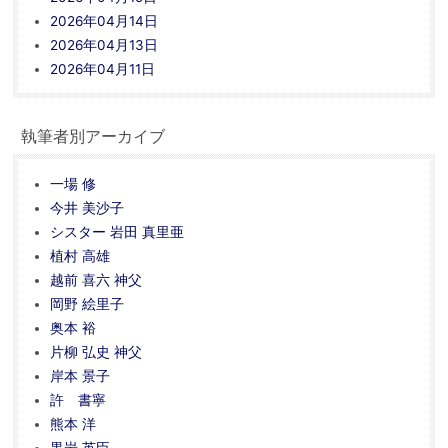
2026年04月14日
2026年04月13日
2026年04月11日
執筆者別アーカイブ
一場 修
今井 美沙子
シスター 岩田 真里亜
植村 高雄
越前 喜六 神父
岡野 絵里子
奥本 裕
片柳 弘史 神父
岸本 景子
許 書寧
熊本 洋