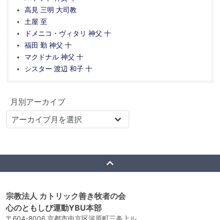
高見 三明 大司教
土屋 至
ドメニコ・ヴィタリ 神父 十
福田 勤 神父 十
マクドナル 神父 十
シスター 渡辺 和子 十
月別アーカイブ
宗教法人 カトリック善き牧者の会
心のともしび運動YBU本部
〒604-8006 京都市中京区河原町三条上ル