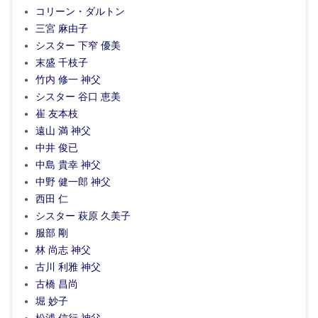
コリーン・ダルトン
三宮 麻由子
シスター 下窄 優美
末盛 千枝子
竹内 修一 神父
シスター 谷口 恵美
崔 友本枝
遠山 満 神父
中井 俊已
中島 貴幸 神父
中野 健一郎 神父
西田 仁
シスター 萩原 久美子
服部 剛
林 尚志 神父
古川 利雅 神父
古橋 昌尚
堀 妙子