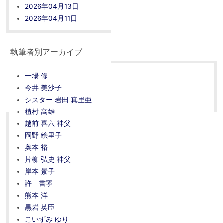
2026年04月13日
2026年04月11日
執筆者別アーカイブ
一場 修
今井 美沙子
シスター 岩田 真里亜
植村 高雄
越前 喜六 神父
岡野 絵里子
奥本 裕
片柳 弘史 神父
岸本 景子
許 書寧
熊本 洋
黒岩 英臣
こいずみ ゆり