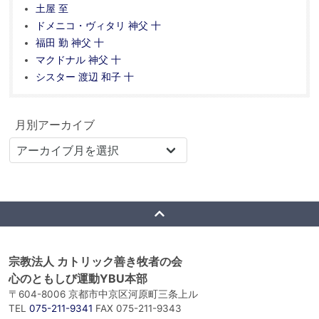
土屋 至
ドメニコ・ヴィタリ 神父 十
福田 勤 神父 十
マクドナル 神父 十
シスター 渡辺 和子 十
月別アーカイブ
宗教法人 カトリック善き牧者の会
心のともしび運動YBU本部
〒604-8006 京都市中京区河原町三条上ル
TEL
075-211-9341
FAX 075-211-9343