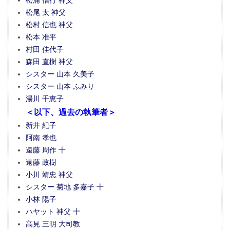
松浦 信行 神父
松尾 太 神父
松村 信也 神父
松本 准平
村田 佳代子
森田 直樹 神父
シスター 山本 久美子
シスター 山本 ふみり
湯川 千恵子
＜以下、過去の執筆者＞
新井 紀子
阿南 孝也
遠藤 周作 十
遠藤 政樹
小川 靖忠 神父
シスター 菊地 多嘉子 十
小林 陽子
ハヤット 神父 十
高見 三明 大司教