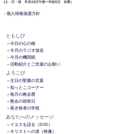
(土・日・祝 年末28日午後〜年始5日 休業）
-
個人情報保護方針
ともしび
今日の心の糧
今月のラジオ放送
今月の機関紙
活動紹介とご支援のお願い
よろこび
主日の聖書の言葉
知っとこコーナー
毎月の教会暦
教会の祝祭日
善き牧者の学校
あなたへのメッセージ
イエスを語る（DVD）
キリストへの道（映像）