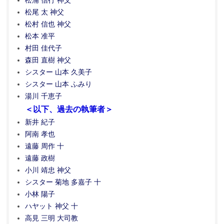
松浦 信行 神父
松尾 太 神父
松村 信也 神父
松本 准平
村田 佳代子
森田 直樹 神父
シスター 山本 久美子
シスター 山本 ふみり
湯川 千恵子
＜以下、過去の執筆者＞
新井 紀子
阿南 孝也
遠藤 周作 十
遠藤 政樹
小川 靖忠 神父
シスター 菊地 多嘉子 十
小林 陽子
ハヤット 神父 十
高見 三明 大司教