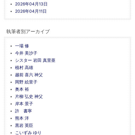
2026年04月13日
2026年04月11日
執筆者別アーカイブ
一場 修
今井 美沙子
シスター 岩田 真里亜
植村 高雄
越前 喜六 神父
岡野 絵里子
奥本 裕
片柳 弘史 神父
岸本 景子
許 書寧
熊本 洋
黒岩 英臣
こいずみ ゆり