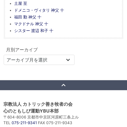
土屋 至
ドメニコ・ヴィタリ 神父 十
福田 勤 神父 十
マクドナル 神父 十
シスター 渡辺 和子 十
月別アーカイブ
宗教法人 カトリック善き牧者の会
心のともしび運動YBU本部
〒604-8006 京都市中京区河原町三条上ル
TEL
075-211-9341
FAX 075-211-9343