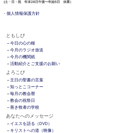
(土・日・祝 年末28日午後〜年始5日 休業）
-
個人情報保護方針
ともしび
今日の心の糧
今月のラジオ放送
今月の機関紙
活動紹介とご支援のお願い
よろこび
主日の聖書の言葉
知っとこコーナー
毎月の教会暦
教会の祝祭日
善き牧者の学校
あなたへのメッセージ
イエスを語る（DVD）
キリストへの道（映像）