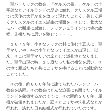
聖パトリックの教会、「ケルズの書」、ケルトの十
字架などアイルランドの歴史に触れ、クリスタル工場
では天使の大群が光を放って現れたごとく、美しく輝
くクリスタルのイエス誕生の場面を、そして、壮大な
モハーの断崖に感激し、ノックシュラインでは魂の故
郷、先祖たちに思いを馳せて・・・。
１８７９年、小さなノックの村に住む十五人に、聖
母マリアや、神の小羊となってイエスが出現し、以
来、そこは聖母マリアの丘として巡礼地となりまし
た。聖母出現の時、１３歳だった私の祖父を思い、そ
の地で親戚たちと共にごミサを捧げることは感動的な
ことでした。
その後、約８００年前に建てられたバレンツーバー
教会を訪問。その教会はどんな迫害にも耐えたアイル
ランドを象徴するかのように、その間約２００年、屋
根が破壊されましたが、延々とごミサや洗礼式などが
行われ、訪れた日も結婚式が行われていたのです。