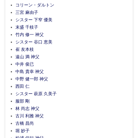
コリーン・ダルトン
三宮 麻由子
シスター 下窄 優美
末盛 千枝子
竹内 修一 神父
シスター 谷口 恵美
崔 友本枝
遠山 満 神父
中井 俊已
中島 貴幸 神父
中野 健一郎 神父
西田 仁
シスター 萩原 久美子
服部 剛
林 尚志 神父
古川 利雅 神父
古橋 昌尚
堀 妙子