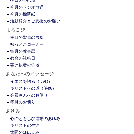
今日の心の糧
今月のラジオ放送
今月の機関紙
活動紹介とご支援のお願い
よろこび
主日の聖書の言葉
知っとこコーナー
毎月の教会暦
教会の祝祭日
善き牧者の学校
あなたへのメッセージ
イエスを語る（DVD）
キリストへの道（映像）
会員さんへのお便り
毎月のお便り
あゆみ
心のともしび運動のあゆみ
キリストの生涯
太陽のほほえみ