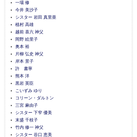
一場 修
今井 美沙子
シスター 岩田 真里亜
植村 高雄
越前 喜六 神父
岡野 絵里子
奥本 裕
片柳 弘史 神父
岸本 景子
許 書寧
熊本 洋
黒岩 英臣
こいずみ ゆり
コリーン・ダルトン
三宮 麻由子
シスター 下窄 優美
末盛 千枝子
竹内 修一 神父
シスター 谷口 恵美