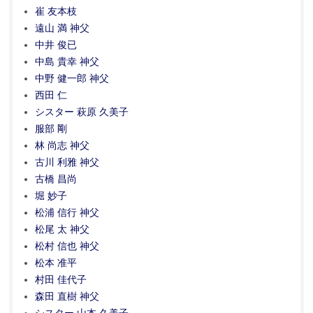
崔 友本枝
遠山 満 神父
中井 俊已
中島 貴幸 神父
中野 健一郎 神父
西田 仁
シスター 萩原 久美子
服部 剛
林 尚志 神父
古川 利雅 神父
古橋 昌尚
堀 妙子
松浦 信行 神父
松尾 太 神父
松村 信也 神父
松本 准平
村田 佳代子
森田 直樹 神父