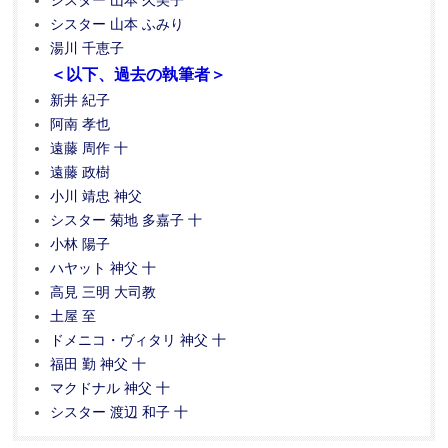
シスター 山本 久美子
シスター 山本 ふみり
湯川 千恵子
＜以下、過去の執筆者＞
新井 紀子
阿南 孝也
遠藤 周作 十
遠藤 政樹
小川 靖忠 神父
シスター 菊地 多嘉子 十
小林 陽子
ハヤット 神父 十
高見 三明 大司教
土屋 至
ドメニコ・ヴィタリ 神父 十
福田 勤 神父 十
マクドナル 神父 十
シスター 渡辺 和子 十