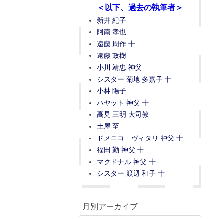
＜以下、過去の執筆者＞
新井 紀子
阿南 孝也
遠藤 周作 十
遠藤 政樹
小川 靖忠 神父
シスター 菊地 多嘉子 十
小林 陽子
ハヤット 神父 十
高見 三明 大司教
土屋 至
ドメニコ・ヴィタリ 神父 十
福田 勤 神父 十
マクドナル 神父 十
シスター 渡辺 和子 十
月別アーカイブ