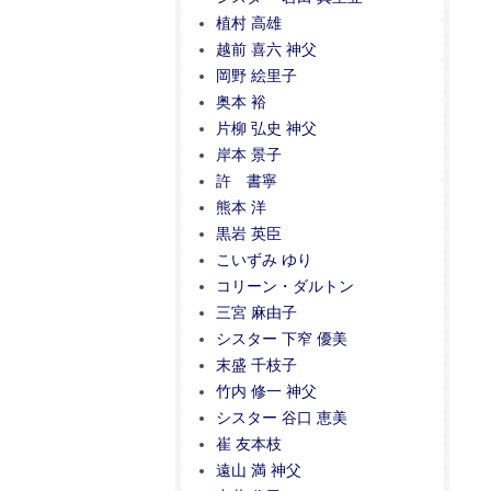
植村 高雄
越前 喜六 神父
岡野 絵里子
奥本 裕
片柳 弘史 神父
岸本 景子
許 書寧
熊本 洋
黒岩 英臣
こいずみ ゆり
コリーン・ダルトン
三宮 麻由子
シスター 下窄 優美
末盛 千枝子
竹内 修一 神父
シスター 谷口 恵美
崔 友本枝
遠山 満 神父