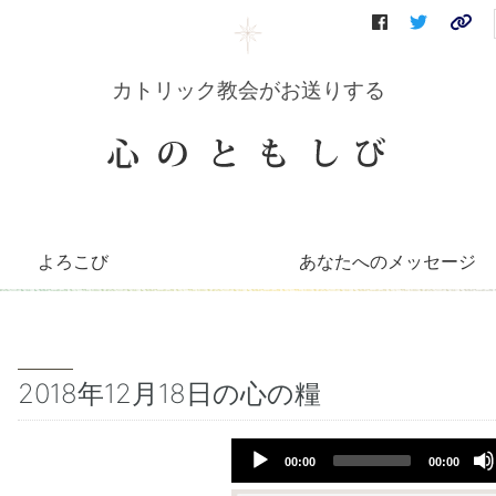
カトリック教会がお送りする
よろこび
あなたへのメッセージ
コリーンのコーナー
知っとこコーナー
善き牧者の学校
聖書の言葉
～巡礼記～
キリストへの道（映像）
イエスを語る（DVD）
会員さんへのお便り
毎月のお便り
2018年12月18日の心の糧
Audio
00:00
00:00
Player