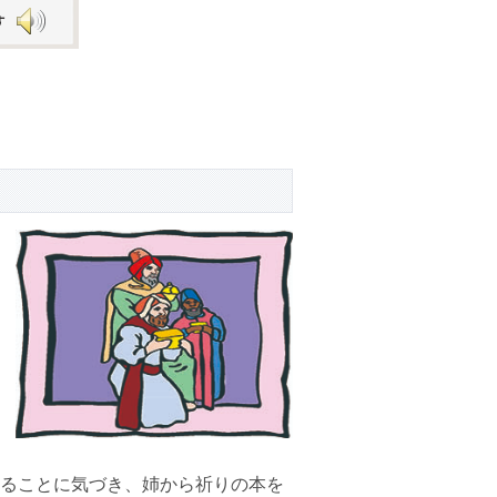
Arrow
keys
to
increase
or
decrease
volume.
ることに気づき、姉から祈りの本を