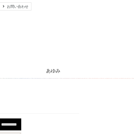
お問い合わせ
あゆみ
心のともしび運動のあゆみ
活動紹介とご支援のお願い
キリストの生涯
太陽のほほえみ
プレゼント
願い事
Use
Up/Down