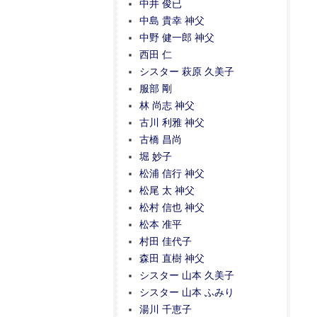
中井 俊已
中島 貴幸 神父
中野 健一郎 神父
西田 仁
シスター 萩原 久美子
服部 剛
林 尚志 神父
古川 利雅 神父
古橋 昌尚
堀 妙子
松浦 信行 神父
松尾 太 神父
松村 信也 神父
松本 准平
村田 佳代子
森田 直樹 神父
シスター 山本 久美子
シスター 山本 ふみり
湯川 千恵子