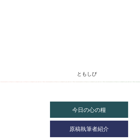
ともしび
今月のラジオ放送
今日の心の糧
今月の機関紙
毎月の教会暦
教会の祝祭日
今日の心の糧
原稿執筆者紹介