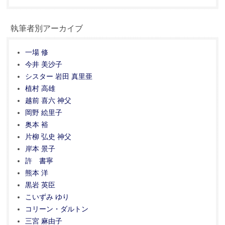
執筆者別アーカイブ
一場 修
今井 美沙子
シスター 岩田 真里亜
植村 高雄
越前 喜六 神父
岡野 絵里子
奥本 裕
片柳 弘史 神父
岸本 景子
許 書寧
熊本 洋
黒岩 英臣
こいずみ ゆり
コリーン・ダルトン
三宮 麻由子