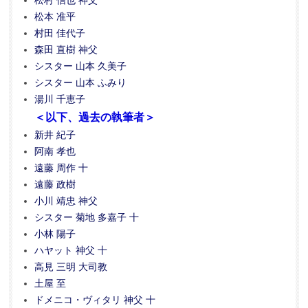
松村 信也 神父
松本 准平
村田 佳代子
森田 直樹 神父
シスター 山本 久美子
シスター 山本 ふみり
湯川 千恵子
＜以下、過去の執筆者＞
新井 紀子
阿南 孝也
遠藤 周作 十
遠藤 政樹
小川 靖忠 神父
シスター 菊地 多嘉子 十
小林 陽子
ハヤット 神父 十
高見 三明 大司教
土屋 至
ドメニコ・ヴィタリ 神父 十