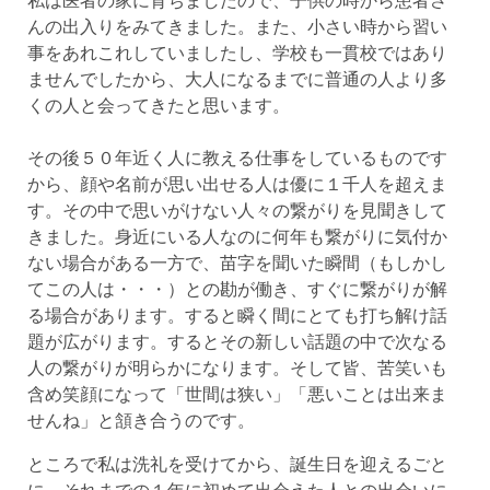
んの出入りをみてきました。また、小さい時から習い
事をあれこれしていましたし、学校も一貫校ではあり
ませんでしたから、大人になるまでに普通の人より多
くの人と会ってきたと思います。
その後５０年近く人に教える仕事をしているものです
から、顔や名前が思い出せる人は優に１千人を超えま
す。その中で思いがけない人々の繋がりを見聞きして
きました。身近にいる人なのに何年も繋がりに気付か
ない場合がある一方で、苗字を聞いた瞬間（もしかし
てこの人は・・・）との勘が働き、すぐに繋がりが解
る場合があります。すると瞬く間にとても打ち解け話
題が広がります。するとその新しい話題の中で次なる
人の繋がりが明らかになります。そして皆、苦笑いも
含め笑顔になって「世間は狭い」「悪いことは出来ま
せんね」と頷き合うのです。
ところで私は洗礼を受けてから、誕生日を迎えるごと
に、それまでの１年に初めて出会えた人との出会いに