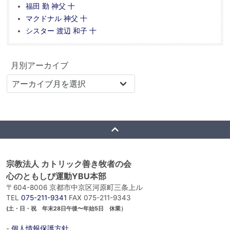
福田 勤 神父 十
マクドナル 神父 十
シスター 渡辺 和子 十
月別アーカイブ
宗教法人 カトリック善き牧者の会
心のともしび運動YBU本部
〒604-8006 京都市中京区河原町三条上ル
TEL
075-211-9341
FAX 075-211-9343
(土・日・祝 年末28日午後〜年始5日 休業）
-
個人情報保護方針