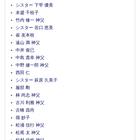
シスター 下窄 優美
末盛 千枝子
竹内 修一 神父
シスター 谷口 恵美
崔 友本枝
遠山 満 神父
中井 俊已
中島 貴幸 神父
中野 健一郎 神父
西田 仁
シスター 萩原 久美子
服部 剛
林 尚志 神父
古川 利雅 神父
古橋 昌尚
堀 妙子
松浦 信行 神父
松尾 太 神父