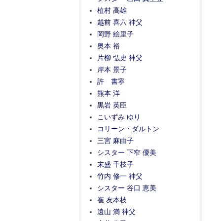
植村 高雄
越前 喜六 神父
岡野 絵里子
奥本 裕
片柳 弘史 神父
岸本 景子
許 書寧
熊本 洋
黒岩 英臣
こいずみ ゆり
コリーン・ダルトン
三宮 麻由子
シスター 下窄 優美
末盛 千枝子
竹内 修一 神父
シスター 谷口 恵美
崔 友本枝
遠山 満 神父