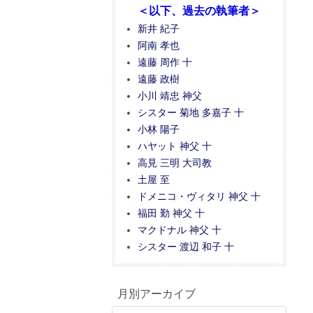
＜以下、過去の執筆者＞
新井 紀子
阿南 孝也
遠藤 周作 十
遠藤 政樹
小川 靖忠 神父
シスター 菊地 多嘉子 十
小林 陽子
ハヤット 神父 十
高見 三明 大司教
土屋 至
ドメニコ・ヴィタリ 神父 十
福田 勤 神父 十
マクドナル 神父 十
シスター 渡辺 和子 十
月別アーカイブ