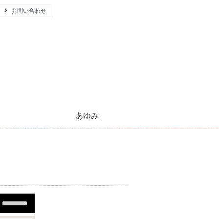
お問い合わせ
あゆみ
心のともしび運動のあゆみ
活動紹介とご支援のお願い
キリストの生涯
太陽のほほえみ
プレゼント
願い事
Use
Up/Down