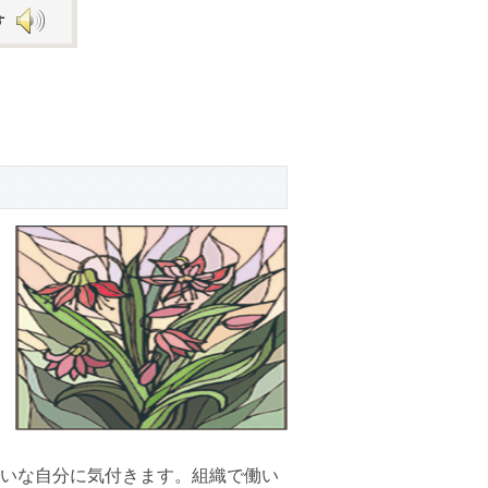
Arrow
keys
to
increase
or
decrease
volume.
いな自分に気付きます。組織で働い