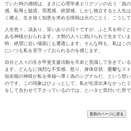
ていた時の感情は、まさに心理学者エリクソンの云う「負の
感、恥辱と疑惑、罪悪感、絶望感、しかし独立すると人生は
く燃え、生き抜く知恵を求める情熱は火のごとく、こうして
人生色々、涙あり、笑いありの日々ですが、ふと天を仰ぐと
ある神様がおられます。大勢の人々に助けられて生きていま
時、絶望に近い場面にも遭遇します。そんな時も、私はこの
にいつも私を見守っておられるのを感じます。
自分と人々の生き甲斐支援活動を天命と意識して生きている
ます。どんなに強烈な不安感、怒り、身体症状、憂鬱なスト
知全能の神様が私を幸福へ導く為のシグナルだ、という想い
のです。この現象はひょっとして、私が生涯出来なかった２
をして合わせて下さっているのでは、とハタと気付いた所で