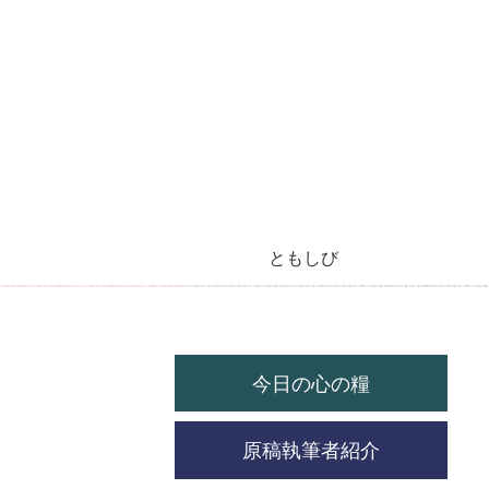
ともしび
今月のラジオ放送
今日の心の糧
今月の機関紙
毎月の教会暦
教会の祝祭日
今日の心の糧
原稿執筆者紹介