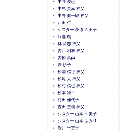
中井 俊已
中島 貴幸 神父
中野 健一郎 神父
西田 仁
シスター 萩原 久美子
服部 剛
林 尚志 神父
古川 利雅 神父
古橋 昌尚
堀 妙子
松浦 信行 神父
松尾 太 神父
松村 信也 神父
松本 准平
村田 佳代子
森田 直樹 神父
シスター 山本 久美子
シスター 山本 ふみり
湯川 千恵子