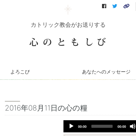
カトリック教会がお送りする
よろこび
あなたへのメッセージ
コリーンのコーナー
知っとこコーナー
善き牧者の学校
聖書の言葉
～巡礼記～
キリストへの道（映像）
イエスを語る（DVD）
会員さんへのお便り
毎月のお便り
2016年08月11日の心の糧
Audio
00:00
00:00
Player