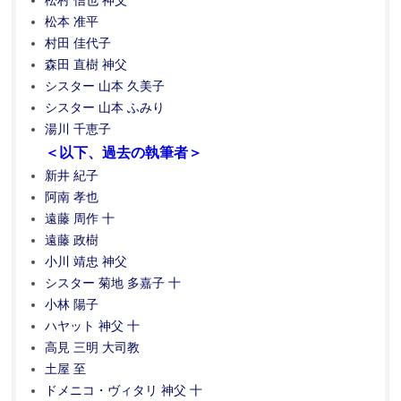
松村 信也 神父
松本 准平
村田 佳代子
森田 直樹 神父
シスター 山本 久美子
シスター 山本 ふみり
湯川 千恵子
＜以下、過去の執筆者＞
新井 紀子
阿南 孝也
遠藤 周作 十
遠藤 政樹
小川 靖忠 神父
シスター 菊地 多嘉子 十
小林 陽子
ハヤット 神父 十
高見 三明 大司教
土屋 至
ドメニコ・ヴィタリ 神父 十