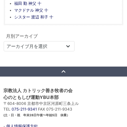
福田 勤 神父 十
マクドナル 神父 十
シスター 渡辺 和子 十
月別アーカイブ
宗教法人 カトリック善き牧者の会
心のともしび運動YBU本部
〒604-8006 京都市中京区河原町三条上ル
TEL
075-211-9341
FAX 075-211-9343
(土・日・祝 年末28日午後〜年始5日 休業）
-
個人情報保護方針