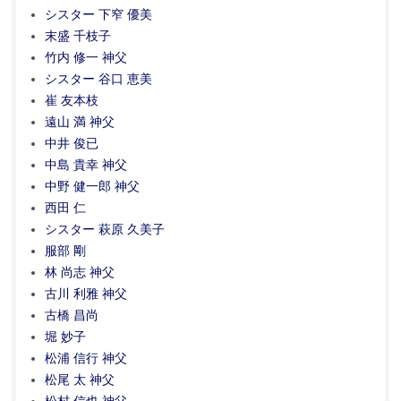
シスター 下窄 優美
末盛 千枝子
竹内 修一 神父
シスター 谷口 恵美
崔 友本枝
遠山 満 神父
中井 俊已
中島 貴幸 神父
中野 健一郎 神父
西田 仁
シスター 萩原 久美子
服部 剛
林 尚志 神父
古川 利雅 神父
古橋 昌尚
堀 妙子
松浦 信行 神父
松尾 太 神父