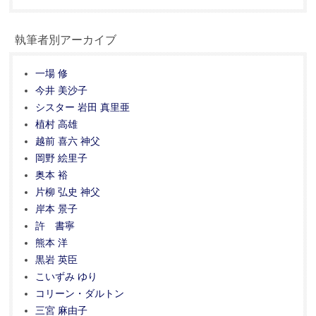
執筆者別アーカイブ
一場 修
今井 美沙子
シスター 岩田 真里亜
植村 高雄
越前 喜六 神父
岡野 絵里子
奥本 裕
片柳 弘史 神父
岸本 景子
許 書寧
熊本 洋
黒岩 英臣
こいずみ ゆり
コリーン・ダルトン
三宮 麻由子