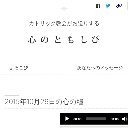
カトリック教会がお送りする
よろこび
あなたへのメッセージ
コリーンのコーナー
知っとこコーナー
善き牧者の学校
聖書の言葉
～巡礼記～
キリストへの道（映像）
イエスを語る（DVD）
会員さんへのお便り
毎月のお便り
2015年10月29日の心の糧
Audio
00:00
00:00
Player