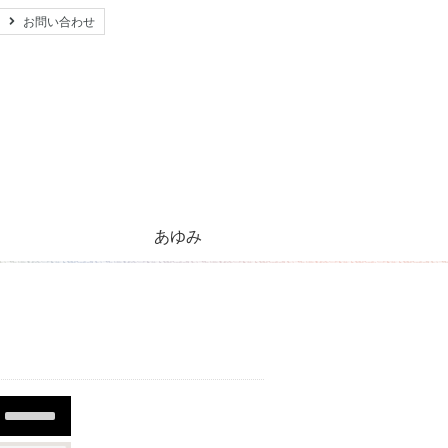
お問い合わせ
あゆみ
心のともしび運動のあゆみ
活動紹介とご支援のお願い
キリストの生涯
太陽のほほえみ
プレゼント
願い事
Use
Up/Down