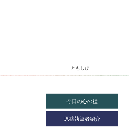
ともしび
今月のラジオ放送
今日の心の糧
今月の機関紙
毎月の教会暦
教会の祝祭日
今日の心の糧
原稿執筆者紹介