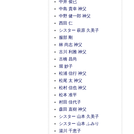
中井 俊已
中島 貴幸 神父
中野 健一郎 神父
西田 仁
シスター 萩原 久美子
服部 剛
林 尚志 神父
古川 利雅 神父
古橋 昌尚
堀 妙子
松浦 信行 神父
松尾 太 神父
松村 信也 神父
松本 准平
村田 佳代子
森田 直樹 神父
シスター 山本 久美子
シスター 山本 ふみり
湯川 千恵子