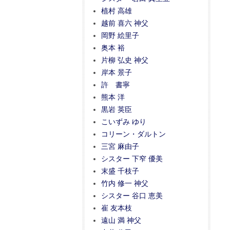
植村 高雄
越前 喜六 神父
岡野 絵里子
奥本 裕
片柳 弘史 神父
岸本 景子
許 書寧
熊本 洋
黒岩 英臣
こいずみ ゆり
コリーン・ダルトン
三宮 麻由子
シスター 下窄 優美
末盛 千枝子
竹内 修一 神父
シスター 谷口 恵美
崔 友本枝
遠山 満 神父