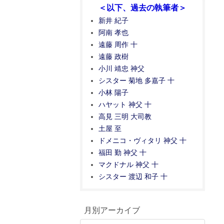
＜以下、過去の執筆者＞
新井 紀子
阿南 孝也
遠藤 周作 十
遠藤 政樹
小川 靖忠 神父
シスター 菊地 多嘉子 十
小林 陽子
ハヤット 神父 十
高見 三明 大司教
土屋 至
ドメニコ・ヴィタリ 神父 十
福田 勤 神父 十
マクドナル 神父 十
シスター 渡辺 和子 十
月別アーカイブ