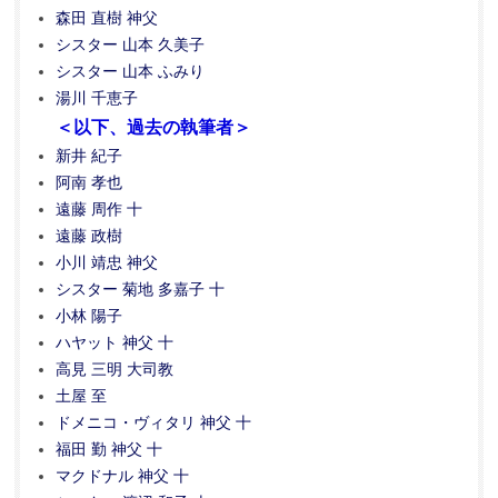
森田 直樹 神父
シスター 山本 久美子
シスター 山本 ふみり
湯川 千恵子
＜以下、過去の執筆者＞
新井 紀子
阿南 孝也
遠藤 周作 十
遠藤 政樹
小川 靖忠 神父
シスター 菊地 多嘉子 十
小林 陽子
ハヤット 神父 十
高見 三明 大司教
土屋 至
ドメニコ・ヴィタリ 神父 十
福田 勤 神父 十
マクドナル 神父 十