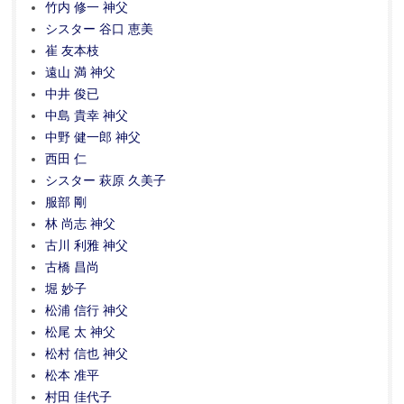
竹内 修一 神父
シスター 谷口 恵美
崔 友本枝
遠山 満 神父
中井 俊已
中島 貴幸 神父
中野 健一郎 神父
西田 仁
シスター 萩原 久美子
服部 剛
林 尚志 神父
古川 利雅 神父
古橋 昌尚
堀 妙子
松浦 信行 神父
松尾 太 神父
松村 信也 神父
松本 准平
村田 佳代子