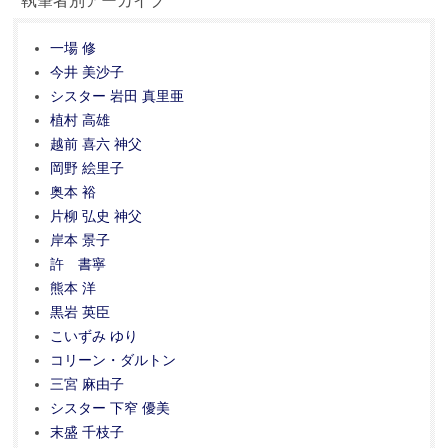
執筆者別アーカイブ
一場 修
今井 美沙子
シスター 岩田 真里亜
植村 高雄
越前 喜六 神父
岡野 絵里子
奥本 裕
片柳 弘史 神父
岸本 景子
許 書寧
熊本 洋
黒岩 英臣
こいずみ ゆり
コリーン・ダルトン
三宮 麻由子
シスター 下窄 優美
末盛 千枝子