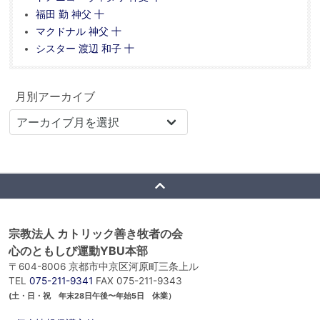
福田 勤 神父 十
マクドナル 神父 十
シスター 渡辺 和子 十
月別アーカイブ
宗教法人 カトリック善き牧者の会
心のともしび運動YBU本部
〒604-8006 京都市中京区河原町三条上ル
TEL
075-211-9341
FAX 075-211-9343
(土・日・祝 年末28日午後〜年始5日 休業）