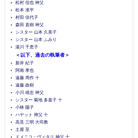
松村 信也 神父
松本 准平
村田 佳代子
森田 直樹 神父
シスター 山本 久美子
シスター 山本 ふみり
湯川 千恵子
＜以下、過去の執筆者＞
新井 紀子
阿南 孝也
遠藤 周作 十
遠藤 政樹
小川 靖忠 神父
シスター 菊地 多嘉子 十
小林 陽子
ハヤット 神父 十
高見 三明 大司教
土屋 至
ドメニコ・ヴィタリ 神父 十