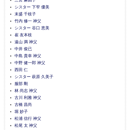
三宮 麻由子
シスター 下窄 優美
末盛 千枝子
竹内 修一 神父
シスター 谷口 恵美
崔 友本枝
遠山 満 神父
中井 俊已
中島 貴幸 神父
中野 健一郎 神父
西田 仁
シスター 萩原 久美子
服部 剛
林 尚志 神父
古川 利雅 神父
古橋 昌尚
堀 妙子
松浦 信行 神父
松尾 太 神父