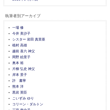
執筆者別アーカイブ
一場 修
今井 美沙子
シスター 岩田 真里亜
植村 高雄
越前 喜六 神父
岡野 絵里子
奥本 裕
片柳 弘史 神父
岸本 景子
許 書寧
熊本 洋
黒岩 英臣
こいずみ ゆり
コリーン・ダルトン