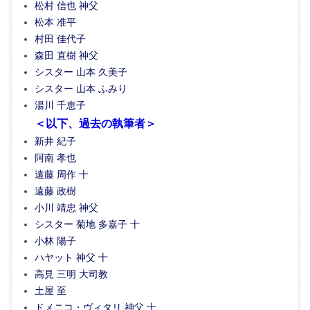
松村 信也 神父
松本 准平
村田 佳代子
森田 直樹 神父
シスター 山本 久美子
シスター 山本 ふみり
湯川 千恵子
＜以下、過去の執筆者＞
新井 紀子
阿南 孝也
遠藤 周作 十
遠藤 政樹
小川 靖忠 神父
シスター 菊地 多嘉子 十
小林 陽子
ハヤット 神父 十
高見 三明 大司教
土屋 至
ドメニコ・ヴィタリ 神父 十