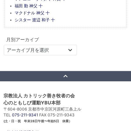
福田 勤 神父 十
マクドナル 神父 十
シスター 渡辺 和子 十
月別アーカイブ
宗教法人 カトリック善き牧者の会
心のともしび運動YBU本部
〒604-8006 京都市中京区河原町三条上ル
TEL
075-211-9341
FAX 075-211-9343
(土・日・祝 年末28日午後〜年始5日 休業）