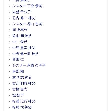
三宮 麻由子
シスター 下窄 優美
末盛 千枝子
竹内 修一 神父
シスター 谷口 恵美
崔 友本枝
遠山 満 神父
中井 俊已
中島 貴幸 神父
中野 健一郎 神父
西田 仁
シスター 萩原 久美子
服部 剛
林 尚志 神父
古川 利雅 神父
古橋 昌尚
堀 妙子
松浦 信行 神父
松尾 太 神父