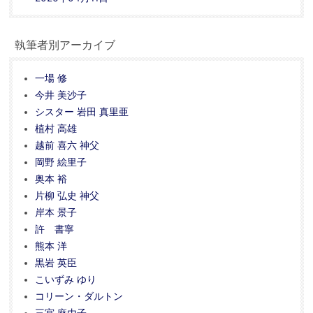
執筆者別アーカイブ
一場 修
今井 美沙子
シスター 岩田 真里亜
植村 高雄
越前 喜六 神父
岡野 絵里子
奥本 裕
片柳 弘史 神父
岸本 景子
許 書寧
熊本 洋
黒岩 英臣
こいずみ ゆり
コリーン・ダルトン