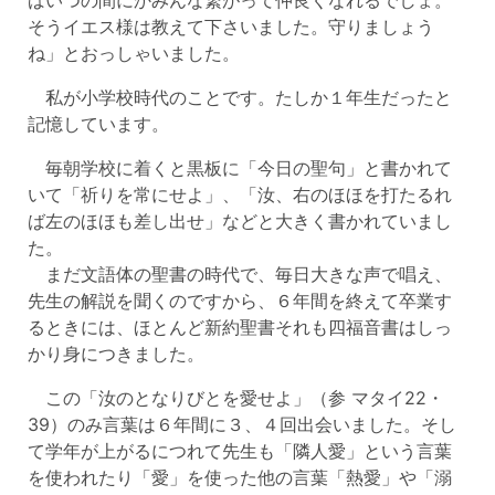
そうイエス様は教えて下さいました。守りましょう
ね」とおっしゃいました。
私が小学校時代のことです。たしか１年生だったと
記憶しています。
毎朝学校に着くと黒板に「今日の聖句」と書かれて
いて「祈りを常にせよ」、「汝、右のほほを打たるれ
ば左のほほも差し出せ」などと大きく書かれていまし
た。
まだ文語体の聖書の時代で、毎日大きな声で唱え、
先生の解説を聞くのですから、６年間を終えて卒業す
るときには、ほとんど新約聖書それも四福音書はしっ
かり身につきました。
この「汝のとなりびとを愛せよ」（参 マタイ22・
39）のみ言葉は６年間に３、４回出会いました。そし
て学年が上がるにつれて先生も「隣人愛」という言葉
を使われたり「愛」を使った他の言葉「熱愛」や「溺