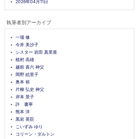
2026年04月11日
執筆者別アーカイブ
一場 修
今井 美沙子
シスター 岩田 真里亜
植村 高雄
越前 喜六 神父
岡野 絵里子
奥本 裕
片柳 弘史 神父
岸本 景子
許 書寧
熊本 洋
黒岩 英臣
こいずみ ゆり
コリーン・ダルトン