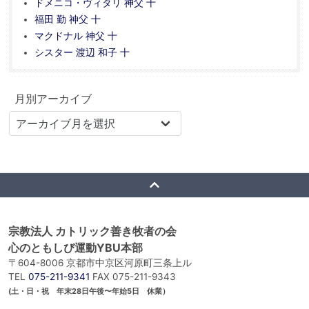
ドメニコ・ヴィタリ 神父 十
福田 勤 神父 十
マクドナル 神父 十
シスター 渡辺 和子 十
月別アーカイブ
宗教法人 カトリック善き牧者の会
心のともしび運動YBU本部
〒604-8006 京都市中京区河原町三条上ル
TEL
075-211-9341
FAX 075-211-9343
(土・日・祝 年末28日午後〜年始5日 休業）