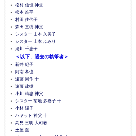
松村 信也 神父
松本 准平
村田 佳代子
森田 直樹 神父
シスター 山本 久美子
シスター 山本 ふみり
湯川 千恵子
＜以下、過去の執筆者＞
新井 紀子
阿南 孝也
遠藤 周作 十
遠藤 政樹
小川 靖忠 神父
シスター 菊地 多嘉子 十
小林 陽子
ハヤット 神父 十
高見 三明 大司教
土屋 至