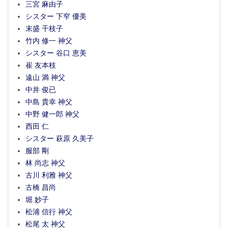
三宮 麻由子
シスター 下窄 優美
末盛 千枝子
竹内 修一 神父
シスター 谷口 恵美
崔 友本枝
遠山 満 神父
中井 俊已
中島 貴幸 神父
中野 健一郎 神父
西田 仁
シスター 萩原 久美子
服部 剛
林 尚志 神父
古川 利雅 神父
古橋 昌尚
堀 妙子
松浦 信行 神父
松尾 太 神父