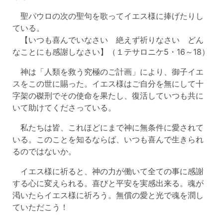
聖パウロの次の聖句を歌ってイエス様に捧げたりし
ている。
【いつも喜んでいなさい 絶えず祈りなさい どん
なことにも感謝しなさい】（１テサロニケ5・16～18）
神は「人類を救う究極のご計画」により、御子イエ
スをこの世に賜った。イエス様はご自分を無にして十
字架の磔刑でその使命を果たし、復活していつも共に
いて助けてくださっている。
私たちは皆、これほどにまで神に無条件に愛されて
いる。このことを知るならば、いつも喜んで生きられ
るのではないか。
イエス様に祈ると、神の力が働いて全ての事に感謝
する心に変えられる。喜びと平安を実感出来る。魂が
渇いたらイエス様に祈ろう。無償の愛と光で魂を潤し
ていただこう！