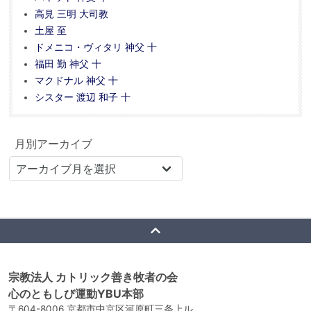
高見 三明 大司教
土屋 至
ドメニコ・ヴィタリ 神父 十
福田 勤 神父 十
マクドナル 神父 十
シスター 渡辺 和子 十
月別アーカイブ
宗教法人 カトリック善き牧者の会
心のともしび運動YBU本部
〒604-8006 京都市中京区河原町三条上ル