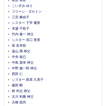
黒岩 英臣
こいずみ ゆり
コリーン・ダルトン
三宮 麻由子
シスター 下窄 優美
末盛 千枝子
竹内 修一 神父
シスター 谷口 恵美
崔 友本枝
遠山 満 神父
中井 俊已
中島 貴幸 神父
中野 健一郎 神父
西田 仁
シスター 萩原 久美子
服部 剛
林 尚志 神父
古川 利雅 神父
古橋 昌尚