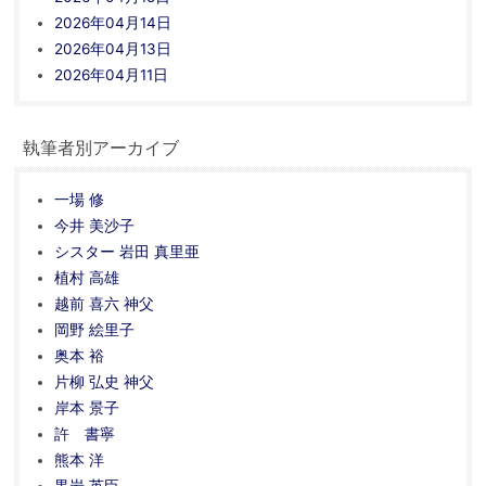
2026年04月14日
2026年04月13日
2026年04月11日
執筆者別アーカイブ
一場 修
今井 美沙子
シスター 岩田 真里亜
植村 高雄
越前 喜六 神父
岡野 絵里子
奥本 裕
片柳 弘史 神父
岸本 景子
許 書寧
熊本 洋