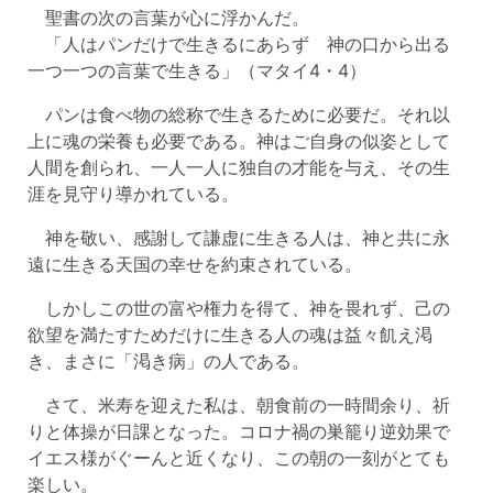
聖書の次の言葉が心に浮かんだ。
「人はパンだけで生きるにあらず 神の口から出る
一つ一つの言葉で生きる」（マタイ4・4）
パンは食べ物の総称で生きるために必要だ。それ以
上に魂の栄養も必要である。神はご自身の似姿として
人間を創られ、一人一人に独自の才能を与え、その生
涯を見守り導かれている。
神を敬い、感謝して謙虚に生きる人は、神と共に永
遠に生きる天国の幸せを約束されている。
しかしこの世の富や権力を得て、神を畏れず、己の
欲望を満たすためだけに生きる人の魂は益々飢え渇
き、まさに「渇き病」の人である。
さて、米寿を迎えた私は、朝食前の一時間余り、祈
りと体操が日課となった。コロナ禍の巣籠り逆効果で
イエス様がぐーんと近くなり、この朝の一刻がとても
楽しい。