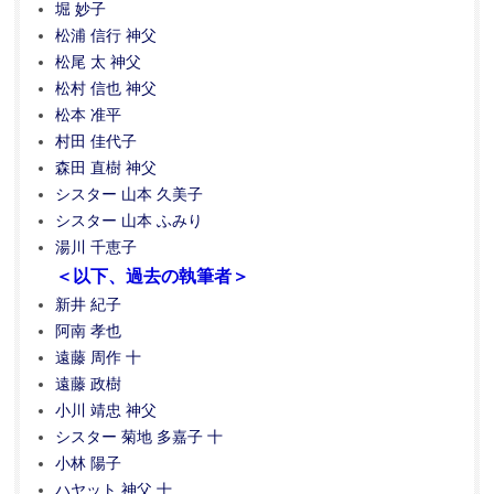
堀 妙子
松浦 信行 神父
松尾 太 神父
松村 信也 神父
松本 准平
村田 佳代子
森田 直樹 神父
シスター 山本 久美子
シスター 山本 ふみり
湯川 千恵子
＜以下、過去の執筆者＞
新井 紀子
阿南 孝也
遠藤 周作 十
遠藤 政樹
小川 靖忠 神父
シスター 菊地 多嘉子 十
小林 陽子
ハヤット 神父 十