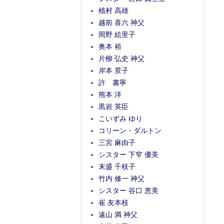
植村 高雄
越前 喜六 神父
岡野 絵里子
奥本 裕
片柳 弘史 神父
岸本 景子
許 書寧
熊本 洋
黒岩 英臣
こいずみ ゆり
コリーン・ダルトン
三宮 麻由子
シスター 下窄 優美
末盛 千枝子
竹内 修一 神父
シスター 谷口 恵美
崔 友本枝
遠山 満 神父