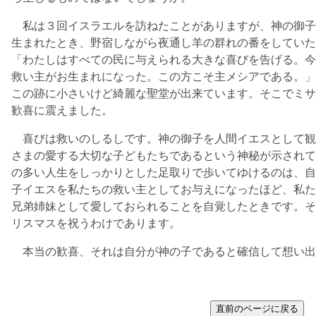
私は３回イスラエルを訪ねたことがありますが、神の御子
生まれたとき、野宿しながら夜通し羊の群れの番をしていた
「わたしはすべての民に与えられる大きな喜びを告げる。今
救い主がお生まれになった。この方こそ主メシアである。」
この跡に小さいけど綺麗な聖堂が出来ています。そこでミサ
歓喜に震えました。
喜びは救いのしるしです。神の御子を人間イエスとして観
さまの愛する大切な子どもたちであるという神秘が示されて
の多い人生をしっかりとした足取りで歩いてゆけるのは、自
子イエスを私たちの救い主としてお与えになったほど、私た
兄弟姉妹として愛しておられることを自覚したときです。そ
リスマスを祝うわけであります。
本当の歓喜、それは自分が神の子であると確信して想い出