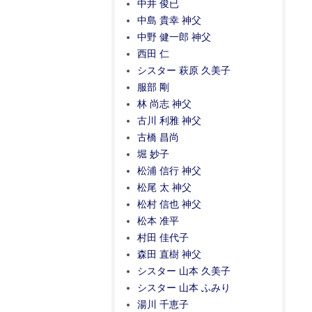
中井 俊已
中島 貴幸 神父
中野 健一郎 神父
西田 仁
シスター 萩原 久美子
服部 剛
林 尚志 神父
古川 利雅 神父
古橋 昌尚
堀 妙子
松浦 信行 神父
松尾 太 神父
松村 信也 神父
松本 准平
村田 佳代子
森田 直樹 神父
シスター 山本 久美子
シスター 山本 ふみり
湯川 千恵子