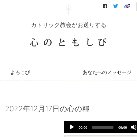
カトリック教会がお送りする
よろこび
あなたへのメッセージ
コリーンのコーナー
知っとこコーナー
善き牧者の学校
聖書の言葉
～巡礼記～
キリストへの道（映像）
イエスを語る（DVD）
会員さんへのお便り
毎月のお便り
2022年12月17日の心の糧
Audio
00:00
00:00
Player