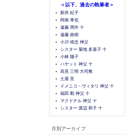
＜以下、過去の執筆者＞
新井 紀子
阿南 孝也
遠藤 周作 十
遠藤 政樹
小川 靖忠 神父
シスター 菊地 多嘉子 十
小林 陽子
ハヤット 神父 十
高見 三明 大司教
土屋 至
ドメニコ・ヴィタリ 神父 十
福田 勤 神父 十
マクドナル 神父 十
シスター 渡辺 和子 十
月別アーカイブ