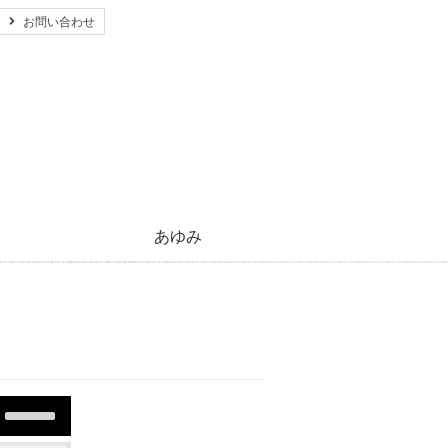
お問い合わせ
あゆみ
心のともしび運動のあゆみ
活動紹介とご支援のお願い
キリストの生涯
太陽のほほえみ
プレゼント
願い事
Use
Up/Down