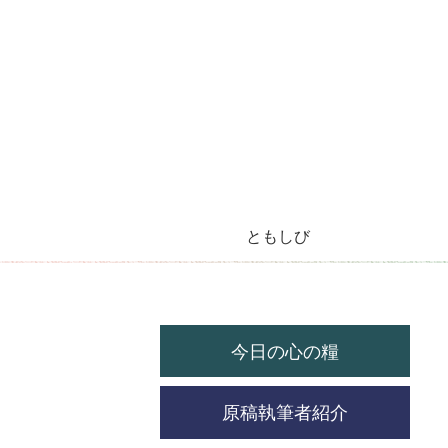
ともしび
今月のラジオ放送
今日の心の糧
今月の機関紙
毎月の教会暦
教会の祝祭日
今日の心の糧
原稿執筆者紹介