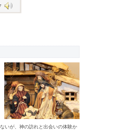
Arrow
keys
to
increase
or
decrease
volume.
ないが、神の訪れと出会いの体験か