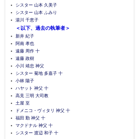
シスター 山本 久美子
シスター 山本 ふみり
湯川 千恵子
＜以下、過去の執筆者＞
新井 紀子
阿南 孝也
遠藤 周作 十
遠藤 政樹
小川 靖忠 神父
シスター 菊地 多嘉子 十
小林 陽子
ハヤット 神父 十
高見 三明 大司教
土屋 至
ドメニコ・ヴィタリ 神父 十
福田 勤 神父 十
マクドナル 神父 十
シスター 渡辺 和子 十