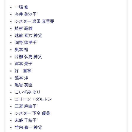
一場 修
今井 美沙子
シスター 岩田 真里亜
植村 高雄
越前 喜六 神父
岡野 絵里子
奥本 裕
片柳 弘史 神父
岸本 景子
許 書寧
熊本 洋
黒岩 英臣
こいずみ ゆり
コリーン・ダルトン
三宮 麻由子
シスター 下窄 優美
末盛 千枝子
竹内 修一 神父