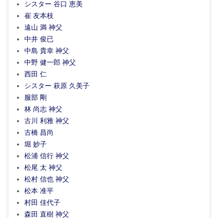
シスター 谷口 恵美
崔 友本枝
遠山 満 神父
中井 俊已
中島 貴幸 神父
中野 健一郎 神父
西田 仁
シスター 萩原 久美子
服部 剛
林 尚志 神父
古川 利雅 神父
古橋 昌尚
堀 妙子
松浦 信行 神父
松尾 太 神父
松村 信也 神父
松本 准平
村田 佳代子
森田 直樹 神父