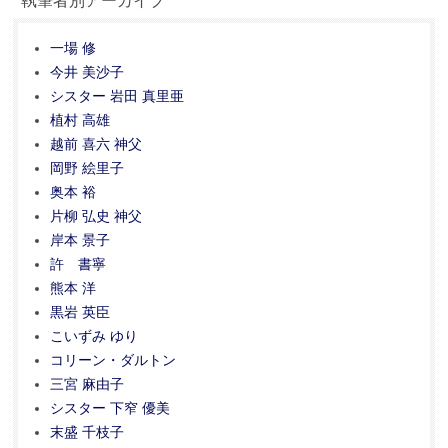
執筆者別アーカイブ
一場 修
今井 美沙子
シスター 岩田 真里亜
植村 高雄
越前 喜六 神父
岡野 絵里子
奥本 裕
片柳 弘史 神父
岸本 景子
許 書寧
熊本 洋
黒岩 英臣
こいずみ ゆり
コリーン・ダルトン
三宮 麻由子
シスター 下窄 優美
末盛 千枝子