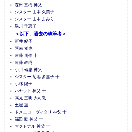
森田 直樹 神父
シスター 山本 久美子
シスター 山本 ふみり
湯川 千恵子
＜以下、過去の執筆者＞
新井 紀子
阿南 孝也
遠藤 周作 十
遠藤 政樹
小川 靖忠 神父
シスター 菊地 多嘉子 十
小林 陽子
ハヤット 神父 十
高見 三明 大司教
土屋 至
ドメニコ・ヴィタリ 神父 十
福田 勤 神父 十
マクドナル 神父 十