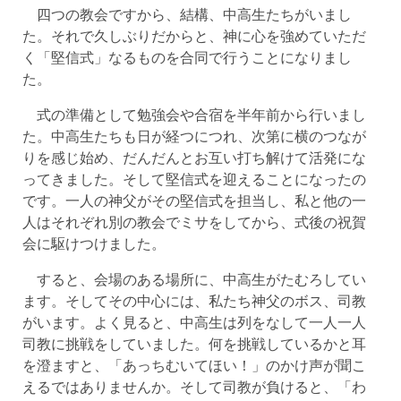
四つの教会ですから、結構、中高生たちがいまし
た。それで久しぶりだからと、神に心を強めていただ
く「堅信式」なるものを合同で行うことになりまし
た。
式の準備として勉強会や合宿を半年前から行いまし
た。中高生たちも日が経つにつれ、次第に横のつなが
りを感じ始め、だんだんとお互い打ち解けて活発にな
ってきました。そして堅信式を迎えることになったの
です。一人の神父がその堅信式を担当し、私と他の一
人はそれぞれ別の教会でミサをしてから、式後の祝賀
会に駆けつけました。
すると、会場のある場所に、中高生がたむろしてい
ます。そしてその中心には、私たち神父のボス、司教
がいます。よく見ると、中高生は列をなして一人一人
司教に挑戦をしていました。何を挑戦しているかと耳
を澄ますと、「あっちむいてほい！」のかけ声が聞こ
えるではありませんか。そして司教が負けると、「わ