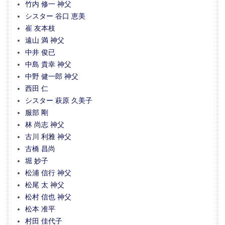
竹内 修一 神父
シスター 谷口 恵美
崔 友本枝
遠山 満 神父
中井 俊已
中島 貴幸 神父
中野 健一郎 神父
西田 仁
シスター 萩原 久美子
服部 剛
林 尚志 神父
古川 利雅 神父
古橋 昌尚
堀 妙子
松浦 信行 神父
松尾 太 神父
松村 信也 神父
松本 准平
村田 佳代子