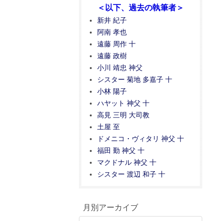
＜以下、過去の執筆者＞
新井 紀子
阿南 孝也
遠藤 周作 十
遠藤 政樹
小川 靖忠 神父
シスター 菊地 多嘉子 十
小林 陽子
ハヤット 神父 十
高見 三明 大司教
土屋 至
ドメニコ・ヴィタリ 神父 十
福田 勤 神父 十
マクドナル 神父 十
シスター 渡辺 和子 十
月別アーカイブ