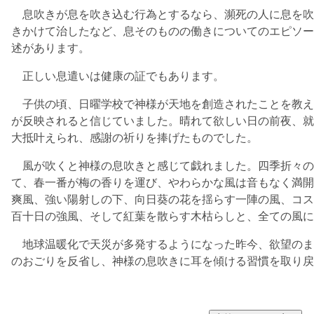
息吹きが息を吹き込む行為とするなら、瀕死の人に息を吹
きかけて治したなど、息そのものの働きについてのエピソー
述があります。
正しい息遣いは健康の証でもあります。
子供の頃、日曜学校で神様が天地を創造されたことを教え
が反映されると信じていました。晴れて欲しい日の前夜、就
大抵叶えられ、感謝の祈りを捧げたものでした。
風が吹くと神様の息吹きと感じて戯れました。四季折々の
て、春一番が梅の香りを運び、やわらかな風は音もなく満開
爽風、強い陽射しの下、向日葵の花を揺らす一陣の風、コス
百十日の強風、そして紅葉を散らす木枯らしと、全ての風に
地球温暖化で天災が多発するようになった昨今、欲望のま
のおごりを反省し、神様の息吹きに耳を傾ける習慣を取り戻