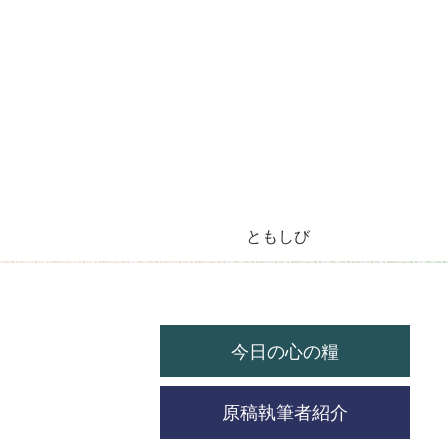
ともしび
今月のラジオ放送
今日の心の糧
今月の機関紙
毎月の教会暦
教会の祝祭日
今日の心の糧
原稿執筆者紹介