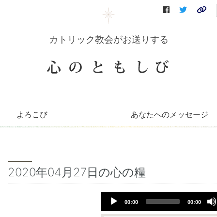
カトリック教会がお送りする
よろこび
あなたへのメッセージ
コリーンのコーナー
知っとこコーナー
善き牧者の学校
聖書の言葉
～巡礼記～
キリストへの道（映像）
イエスを語る（DVD）
会員さんへのお便り
毎月のお便り
2020年04月27日の心の糧
Audio
00:00
00:00
Player