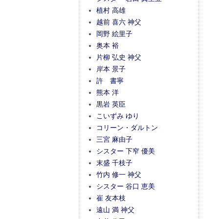
植村 高雄
越前 喜六 神父
岡野 絵里子
奥本 裕
片柳 弘史 神父
岸本 景子
許 書寧
熊本 洋
黒岩 英臣
こいずみ ゆり
コリーン・ダルトン
三宮 麻由子
シスター 下窄 優美
末盛 千枝子
竹内 修一 神父
シスター 谷口 恵美
崔 友本枝
遠山 満 神父