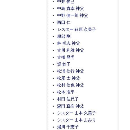
中井 俊已
中島 貴幸 神父
中野 健一郎 神父
西田 仁
シスター 萩原 久美子
服部 剛
林 尚志 神父
古川 利雅 神父
古橋 昌尚
堀 妙子
松浦 信行 神父
松尾 太 神父
松村 信也 神父
松本 准平
村田 佳代子
森田 直樹 神父
シスター 山本 久美子
シスター 山本 ふみり
湯川 千恵子