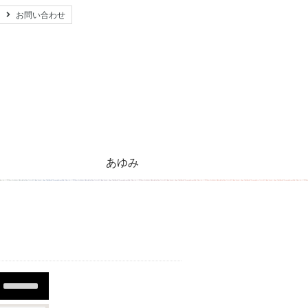
お問い合わせ
あゆみ
心のともしび運動のあゆみ
活動紹介とご支援のお願い
キリストの生涯
太陽のほほえみ
プレゼント
願い事
Use
Up/Down