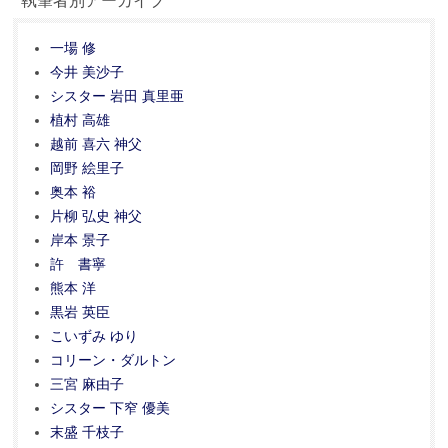
執筆者別アーカイブ
一場 修
今井 美沙子
シスター 岩田 真里亜
植村 高雄
越前 喜六 神父
岡野 絵里子
奥本 裕
片柳 弘史 神父
岸本 景子
許 書寧
熊本 洋
黒岩 英臣
こいずみ ゆり
コリーン・ダルトン
三宮 麻由子
シスター 下窄 優美
末盛 千枝子