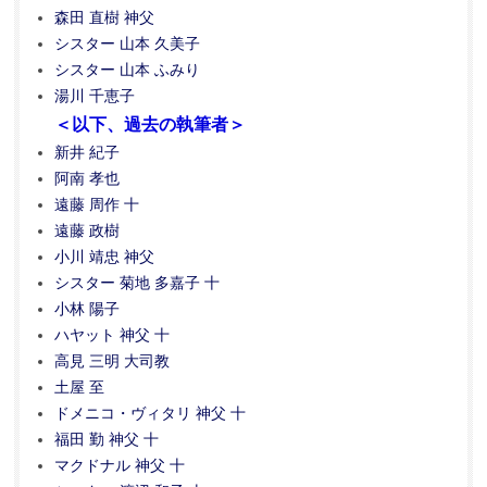
森田 直樹 神父
シスター 山本 久美子
シスター 山本 ふみり
湯川 千恵子
＜以下、過去の執筆者＞
新井 紀子
阿南 孝也
遠藤 周作 十
遠藤 政樹
小川 靖忠 神父
シスター 菊地 多嘉子 十
小林 陽子
ハヤット 神父 十
高見 三明 大司教
土屋 至
ドメニコ・ヴィタリ 神父 十
福田 勤 神父 十
マクドナル 神父 十