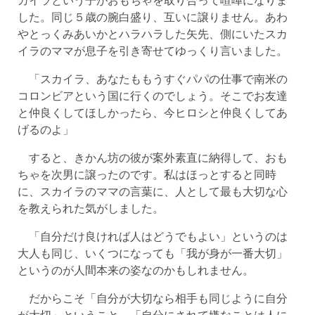
した。同じ５歳の腕白盛り、互いに譲りません。あわ
やとっくみあいかとハラハラした矢先、側にいたスカ
イラのママが息子を引き寄せてゆっくり言いました。
「スカイラ、あなたももうすぐパパの仕事で南米の
コロンビアという国に行くのでしょう。そこでお友達
と仲良くしてほしかったら、今ヒロシと仲良くしてあ
げるのよ」
すると、きかん坊の彼が案外素直に納得して、おも
ちゃを次男に譲ったのです。私はほっとすると同時
に、スカイラのママの言葉に、人として最も大切な心
を教えられた気がしました。
「自分だけ良ければ人はどうでもよい」というのは
大人も同じ、いくつになっても「我が身が一番大切」
というのが人間本来の姿なのかもしれません。
だからこそ「自分が大切なら相手も同じように自分
が大切」ということ。「自分にされて嫌なことは人に