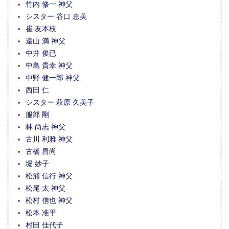
竹内 修一 神父
シスター 谷口 恵美
崔 友本枝
遠山 満 神父
中井 俊已
中島 貴幸 神父
中野 健一郎 神父
西田 仁
シスター 萩原 久美子
服部 剛
林 尚志 神父
古川 利雅 神父
古橋 昌尚
堀 妙子
松浦 信行 神父
松尾 太 神父
松村 信也 神父
松本 准平
村田 佳代子