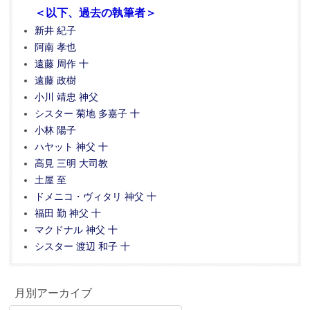
＜以下、過去の執筆者＞
新井 紀子
阿南 孝也
遠藤 周作 十
遠藤 政樹
小川 靖忠 神父
シスター 菊地 多嘉子 十
小林 陽子
ハヤット 神父 十
高見 三明 大司教
土屋 至
ドメニコ・ヴィタリ 神父 十
福田 勤 神父 十
マクドナル 神父 十
シスター 渡辺 和子 十
月別アーカイブ