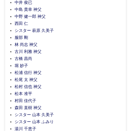
中井 俊已
中島 貴幸 神父
中野 健一郎 神父
西田 仁
シスター 萩原 久美子
服部 剛
林 尚志 神父
古川 利雅 神父
古橋 昌尚
堀 妙子
松浦 信行 神父
松尾 太 神父
松村 信也 神父
松本 准平
村田 佳代子
森田 直樹 神父
シスター 山本 久美子
シスター 山本 ふみり
湯川 千恵子