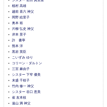
シスター 岩田 真里亜
植村 高雄
越前 喜六 神父
岡野 絵里子
奥本 裕
片柳 弘史 神父
岸本 景子
許 書寧
熊本 洋
黒岩 英臣
こいずみ ゆり
コリーン・ダルトン
三宮 麻由子
シスター 下窄 優美
末盛 千枝子
竹内 修一 神父
シスター 谷口 恵美
崔 友本枝
遠山 満 神父