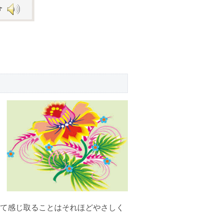
Arrow
keys
to
increase
or
decrease
volume.
て感じ取ることはそれほどやさしく