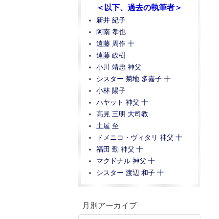
＜以下、過去の執筆者＞
新井 紀子
阿南 孝也
遠藤 周作 十
遠藤 政樹
小川 靖忠 神父
シスター 菊地 多嘉子 十
小林 陽子
ハヤット 神父 十
高見 三明 大司教
土屋 至
ドメニコ・ヴィタリ 神父 十
福田 勤 神父 十
マクドナル 神父 十
シスター 渡辺 和子 十
月別アーカイブ