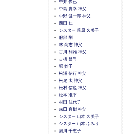
中井 俊已
中島 貴幸 神父
中野 健一郎 神父
西田 仁
シスター 萩原 久美子
服部 剛
林 尚志 神父
古川 利雅 神父
古橋 昌尚
堀 妙子
松浦 信行 神父
松尾 太 神父
松村 信也 神父
松本 准平
村田 佳代子
森田 直樹 神父
シスター 山本 久美子
シスター 山本 ふみり
湯川 千恵子