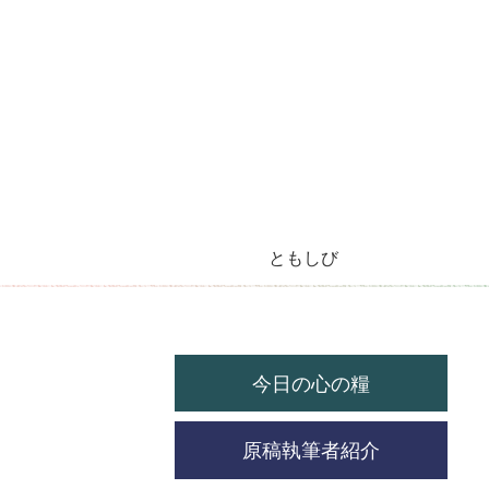
ともしび
今月のラジオ放送
今日の心の糧
今月の機関紙
毎月の教会暦
教会の祝祭日
今日の心の糧
原稿執筆者紹介