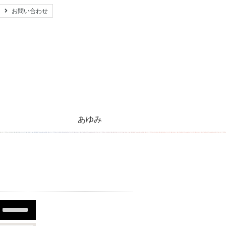
お問い合わせ
あゆみ
心のともしび運動のあゆみ
活動紹介とご支援のお願い
キリストの生涯
太陽のほほえみ
プレゼント
願い事
Use
Up/Down