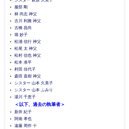
シスター 萩原 久美子
服部 剛
林 尚志 神父
古川 利雅 神父
古橋 昌尚
堀 妙子
松浦 信行 神父
松尾 太 神父
松村 信也 神父
松本 准平
村田 佳代子
森田 直樹 神父
シスター 山本 久美子
シスター 山本 ふみり
湯川 千恵子
＜以下、過去の執筆者＞
新井 紀子
阿南 孝也
遠藤 周作 十