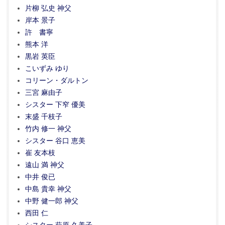
片柳 弘史 神父
岸本 景子
許 書寧
熊本 洋
黒岩 英臣
こいずみ ゆり
コリーン・ダルトン
三宮 麻由子
シスター 下窄 優美
末盛 千枝子
竹内 修一 神父
シスター 谷口 恵美
崔 友本枝
遠山 満 神父
中井 俊已
中島 貴幸 神父
中野 健一郎 神父
西田 仁