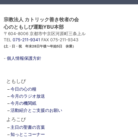
宗教法人 カトリック善き牧者の会
心のともしび運動YBU本部
〒604-8006 京都市中京区河原町三条上ル
TEL
075-211-9341
FAX 075-211-9343
(土・日・祝 年末28日午後〜年始5日 休業）
-
個人情報保護方針
ともしび
今日の心の糧
今月のラジオ放送
今月の機関紙
活動紹介とご支援のお願い
よろこび
主日の聖書の言葉
知っとこコーナー