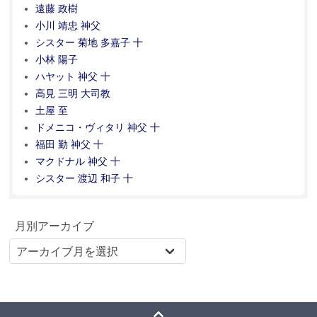
遠藤 政樹
小川 靖忠 神父
シスター 菊地 多嘉子 十
小林 陽子
ハヤット 神父 十
高見 三明 大司教
土屋 至
ドメニコ・ヴィタリ 神父 十
福田 勤 神父 十
マクドナル 神父 十
シスター 渡辺 和子 十
月別アーカイブ