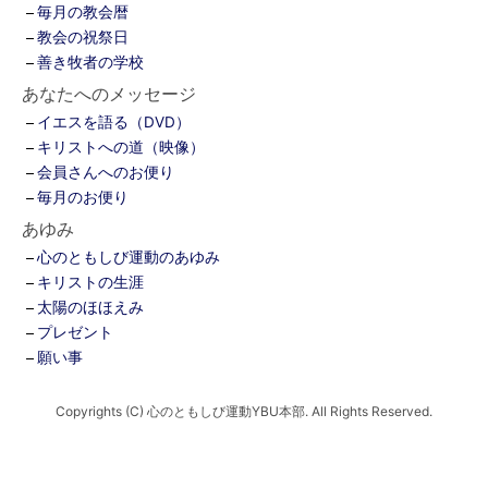
毎月の教会暦
教会の祝祭日
善き牧者の学校
あなたへのメッセージ
イエスを語る（DVD）
キリストへの道（映像）
会員さんへのお便り
毎月のお便り
あゆみ
心のともしび運動のあゆみ
キリストの生涯
太陽のほほえみ
プレゼント
願い事
Copyrights (C) 心のともしび運動YBU本部. All Rights Reserved.