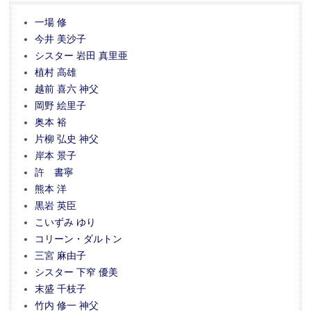
一場 修
今井 美沙子
シスター 岩田 真里亜
植村 高雄
越前 喜六 神父
岡野 絵里子
奥本 裕
片柳 弘史 神父
岸本 景子
許 書寧
熊本 洋
黒岩 英臣
こいずみ ゆり
コリーン・ダルトン
三宮 麻由子
シスター 下窄 優美
末盛 千枝子
竹内 修一 神父