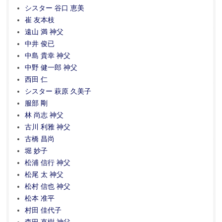
シスター 谷口 恵美
崔 友本枝
遠山 満 神父
中井 俊已
中島 貴幸 神父
中野 健一郎 神父
西田 仁
シスター 萩原 久美子
服部 剛
林 尚志 神父
古川 利雅 神父
古橋 昌尚
堀 妙子
松浦 信行 神父
松尾 太 神父
松村 信也 神父
松本 准平
村田 佳代子