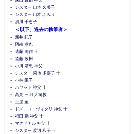
森田 直樹 神父
シスター 山本 久美子
シスター 山本 ふみり
湯川 千恵子
＜以下、過去の執筆者＞
新井 紀子
阿南 孝也
遠藤 周作 十
遠藤 政樹
小川 靖忠 神父
シスター 菊地 多嘉子 十
小林 陽子
ハヤット 神父 十
高見 三明 大司教
土屋 至
ドメニコ・ヴィタリ 神父 十
福田 勤 神父 十
マクドナル 神父 十
シスター 渡辺 和子 十