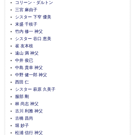
コリーン・ダルトン
三宮 麻由子
シスター 下窄 優美
末盛 千枝子
竹内 修一 神父
シスター 谷口 恵美
崔 友本枝
遠山 満 神父
中井 俊已
中島 貴幸 神父
中野 健一郎 神父
西田 仁
シスター 萩原 久美子
服部 剛
林 尚志 神父
古川 利雅 神父
古橋 昌尚
堀 妙子
松浦 信行 神父