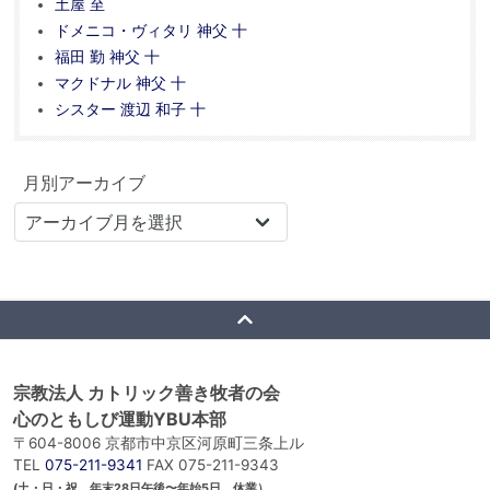
土屋 至
ドメニコ・ヴィタリ 神父 十
福田 勤 神父 十
マクドナル 神父 十
シスター 渡辺 和子 十
月別アーカイブ
宗教法人 カトリック善き牧者の会
心のともしび運動YBU本部
〒604-8006 京都市中京区河原町三条上ル
TEL
075-211-9341
FAX 075-211-9343
(土・日・祝 年末28日午後〜年始5日 休業）