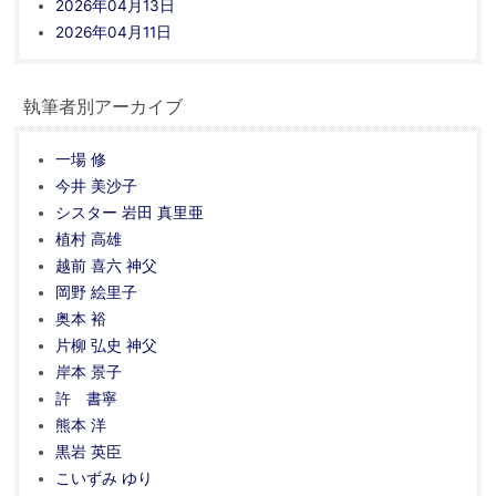
2026年04月13日
2026年04月11日
執筆者別アーカイブ
一場 修
今井 美沙子
シスター 岩田 真里亜
植村 高雄
越前 喜六 神父
岡野 絵里子
奥本 裕
片柳 弘史 神父
岸本 景子
許 書寧
熊本 洋
黒岩 英臣
こいずみ ゆり