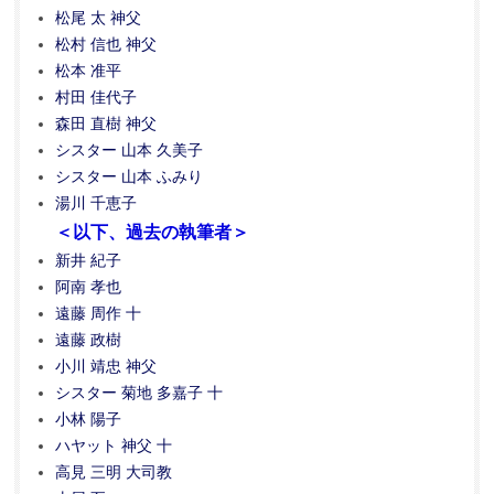
松尾 太 神父
松村 信也 神父
松本 准平
村田 佳代子
森田 直樹 神父
シスター 山本 久美子
シスター 山本 ふみり
湯川 千恵子
＜以下、過去の執筆者＞
新井 紀子
阿南 孝也
遠藤 周作 十
遠藤 政樹
小川 靖忠 神父
シスター 菊地 多嘉子 十
小林 陽子
ハヤット 神父 十
高見 三明 大司教