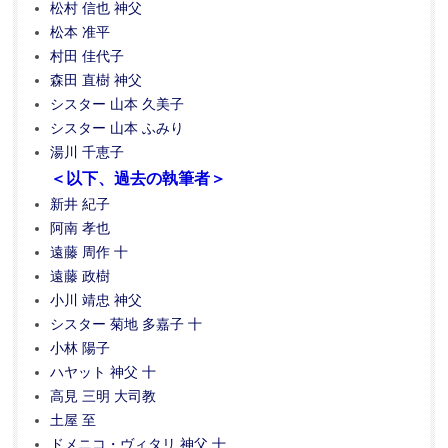
松村 信也 神父
松本 准平
村田 佳代子
森田 直樹 神父
シスター 山本 久美子
シスター 山本 ふみり
湯川 千恵子
＜以下、過去の執筆者＞
新井 紀子
阿南 孝也
遠藤 周作 十
遠藤 政樹
小川 靖忠 神父
シスター 菊地 多嘉子 十
小林 陽子
ハヤット 神父 十
高見 三明 大司教
土屋 至
ドメニコ・ヴィタリ 神父 十