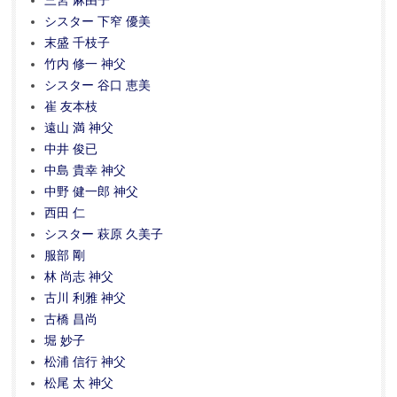
三宮 麻由子
シスター 下窄 優美
末盛 千枝子
竹内 修一 神父
シスター 谷口 恵美
崔 友本枝
遠山 満 神父
中井 俊已
中島 貴幸 神父
中野 健一郎 神父
西田 仁
シスター 萩原 久美子
服部 剛
林 尚志 神父
古川 利雅 神父
古橋 昌尚
堀 妙子
松浦 信行 神父
松尾 太 神父