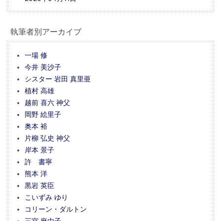
執筆者別アーカイブ
一場 修
今井 美沙子
シスター 岩田 真里亜
植村 高雄
越前 喜六 神父
岡野 絵里子
奥本 裕
片柳 弘史 神父
岸本 景子
許 書寧
熊本 洋
黒岩 英臣
こいずみ ゆり
コリーン・ダルトン