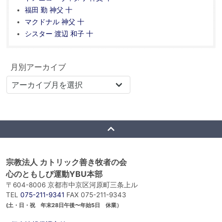
福田 勤 神父 十
マクドナル 神父 十
シスター 渡辺 和子 十
月別アーカイブ
宗教法人 カトリック善き牧者の会
心のともしび運動YBU本部
〒604-8006 京都市中京区河原町三条上ル
TEL
075-211-9341
FAX 075-211-9343
(土・日・祝 年末28日午後〜年始5日 休業）