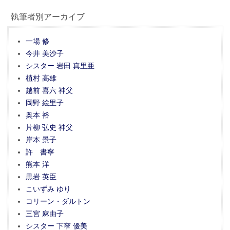
執筆者別アーカイブ
一場 修
今井 美沙子
シスター 岩田 真里亜
植村 高雄
越前 喜六 神父
岡野 絵里子
奥本 裕
片柳 弘史 神父
岸本 景子
許 書寧
熊本 洋
黒岩 英臣
こいずみ ゆり
コリーン・ダルトン
三宮 麻由子
シスター 下窄 優美