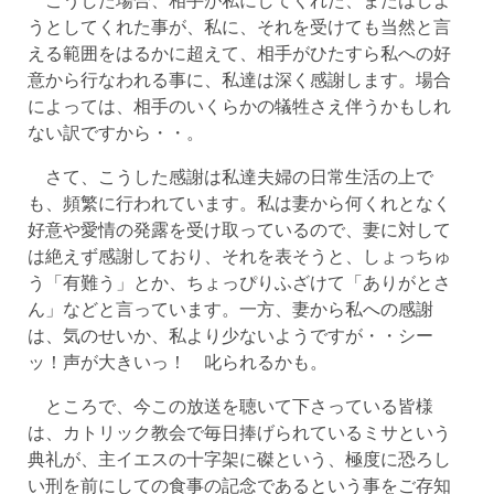
うとしてくれた事が、私に、それを受けても当然と言
える範囲をはるかに超えて、相手がひたすら私への好
意から行なわれる事に、私達は深く感謝します。場合
によっては、相手のいくらかの犠牲さえ伴うかもしれ
ない訳ですから・・。
さて、こうした感謝は私達夫婦の日常生活の上で
も、頻繁に行われています。私は妻から何くれとなく
好意や愛情の発露を受け取っているので、妻に対して
は絶えず感謝しており、それを表そうと、しょっちゅ
う「有難う」とか、ちょっぴりふざけて「ありがとさ
ん」などと言っています。一方、妻から私への感謝
は、気のせいか、私より少ないようですが・・シー
ッ！声が大きいっ！ 叱られるかも。
ところで、今この放送を聴いて下さっている皆様
は、カトリック教会で毎日捧げられているミサという
典礼が、主イエスの十字架に磔という、極度に恐ろし
い刑を前にしての食事の記念であるという事をご存知