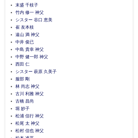
末盛 千枝子
竹内 修一 神父
シスター 谷口 恵美
崔 友本枝
遠山 満 神父
中井 俊已
中島 貴幸 神父
中野 健一郎 神父
西田 仁
シスター 萩原 久美子
服部 剛
林 尚志 神父
古川 利雅 神父
古橋 昌尚
堀 妙子
松浦 信行 神父
松尾 太 神父
松村 信也 神父