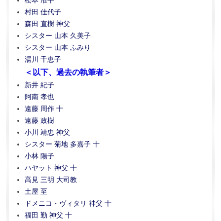
松本 准平
村田 佳代子
森田 直樹 神父
シスター 山本 久美子
シスター 山本 ふみり
湯川 千恵子
＜以下、過去の執筆者＞
新井 紀子
阿南 孝也
遠藤 周作 十
遠藤 政樹
小川 靖忠 神父
シスター 菊地 多嘉子 十
小林 陽子
ハヤット 神父 十
高見 三明 大司教
土屋 至
ドメニコ・ヴィタリ 神父 十
福田 勤 神父 十