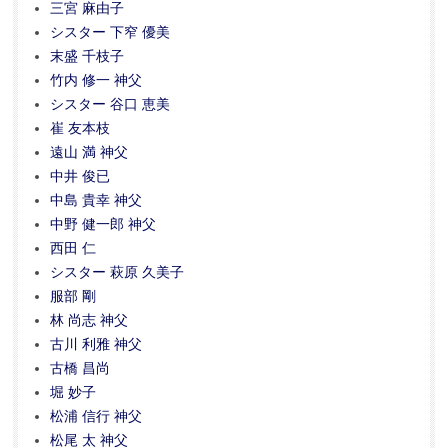
三宮 麻由子
シスター 下窄 優美
末盛 千枝子
竹内 修一 神父
シスター 谷口 恵美
崔 友本枝
遠山 満 神父
中井 俊已
中島 貴幸 神父
中野 健一郎 神父
西田 仁
シスター 萩原 久美子
服部 剛
林 尚志 神父
古川 利雅 神父
古橋 昌尚
堀 妙子
松浦 信行 神父
松尾 太 神父