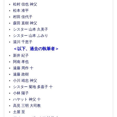
松村 信也 神父
松本 准平
村田 佳代子
森田 直樹 神父
シスター 山本 久美子
シスター 山本 ふみり
湯川 千恵子
＜以下、過去の執筆者＞
新井 紀子
阿南 孝也
遠藤 周作 十
遠藤 政樹
小川 靖忠 神父
シスター 菊地 多嘉子 十
小林 陽子
ハヤット 神父 十
高見 三明 大司教
土屋 至