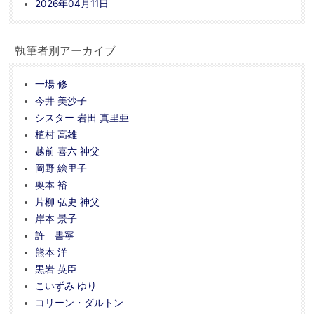
2026年04月11日
執筆者別アーカイブ
一場 修
今井 美沙子
シスター 岩田 真里亜
植村 高雄
越前 喜六 神父
岡野 絵里子
奥本 裕
片柳 弘史 神父
岸本 景子
許 書寧
熊本 洋
黒岩 英臣
こいずみ ゆり
コリーン・ダルトン