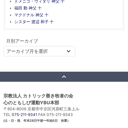
ドメニコ・ヴィタリ 神父 十
福田 勤 神父 十
マクドナル 神父 十
シスター 渡辺 和子 十
月別アーカイブ
宗教法人 カトリック善き牧者の会
心のともしび運動YBU本部
〒604-8006 京都市中京区河原町三条上ル
TEL
075-211-9341
FAX 075-211-9343
(土・日・祝 年末28日午後〜年始5日 休業）