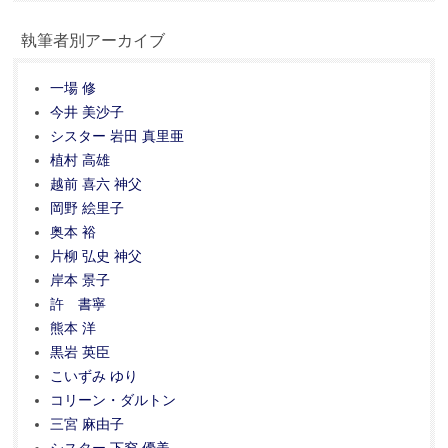
執筆者別アーカイブ
一場 修
今井 美沙子
シスター 岩田 真里亜
植村 高雄
越前 喜六 神父
岡野 絵里子
奥本 裕
片柳 弘史 神父
岸本 景子
許 書寧
熊本 洋
黒岩 英臣
こいずみ ゆり
コリーン・ダルトン
三宮 麻由子