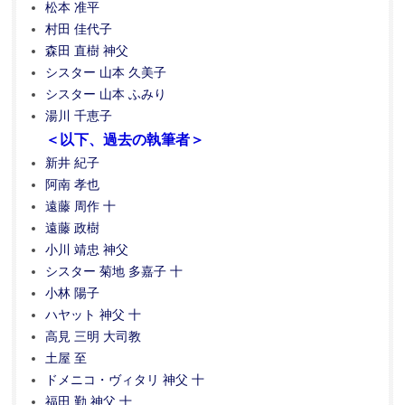
松本 准平
村田 佳代子
森田 直樹 神父
シスター 山本 久美子
シスター 山本 ふみり
湯川 千恵子
＜以下、過去の執筆者＞
新井 紀子
阿南 孝也
遠藤 周作 十
遠藤 政樹
小川 靖忠 神父
シスター 菊地 多嘉子 十
小林 陽子
ハヤット 神父 十
高見 三明 大司教
土屋 至
ドメニコ・ヴィタリ 神父 十
福田 勤 神父 十