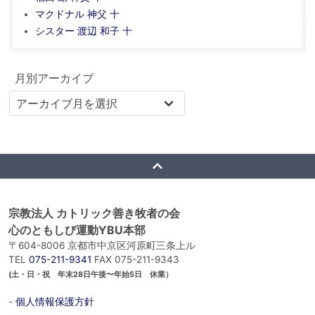
マクドナル 神父 十
シスター 渡辺 和子 十
月別アーカイブ
宗教法人 カトリック善き牧者の会
心のともしび運動YBU本部
〒604-8006 京都市中京区河原町三条上ル
TEL
075-211-9341
FAX 075-211-9343
(土・日・祝 年末28日午後〜年始5日 休業）
-
個人情報保護方針