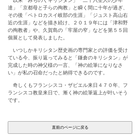
達」「京都母と子らの殉教」と瞬く間に十年が過ぎ、
その後「ペトロカスイ岐部の生涯」「ジュスト高山右
近の生涯」などを描き続け、２０１９年には「津和野
の殉教者」や、久賀島の「牢屋の窄」などを第５５回
個展として発表しました。
いつしかキリシタン歴史画の専門家との評価を受け
ている今、振り返ってみると「鎌倉のキリシタン」が
完成した時の神父様の一言、「神の絵筆になりなさ
い」が私の召命だったと納得できるのです。
奇しくもフランシスコ・ザビエル来日４７０年、フ
ランシスコ教皇来日で、漸く神の絵筆返上が叶いそう
です。