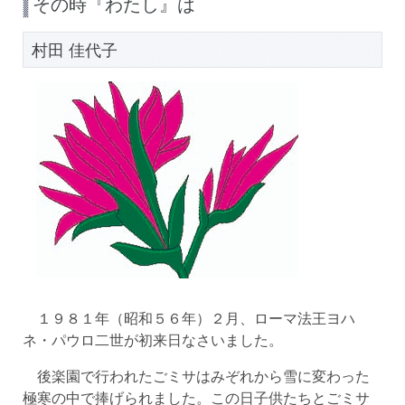
その時『わたし』は
村田 佳代子
１９８１年（昭和５６年）２月、ローマ法王ヨハ
ネ・パウロ二世が初来日なさいました。
後楽園で行われたごミサはみぞれから雪に変わった
極寒の中で捧げられました。この日子供たちとごミサ