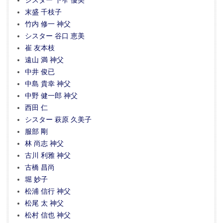
シスター 下窄 優美
末盛 千枝子
竹内 修一 神父
シスター 谷口 恵美
崔 友本枝
遠山 満 神父
中井 俊已
中島 貴幸 神父
中野 健一郎 神父
西田 仁
シスター 萩原 久美子
服部 剛
林 尚志 神父
古川 利雅 神父
古橋 昌尚
堀 妙子
松浦 信行 神父
松尾 太 神父
松村 信也 神父