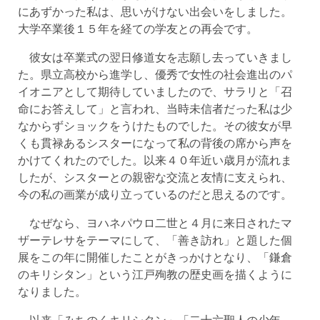
にあずかった私は、思いがけない出会いをしました。
大学卒業後１５年を経ての学友との再会です。
彼女は卒業式の翌日修道女を志願し去っていきまし
た。県立高校から進学し、優秀で女性の社会進出のパ
イオニアとして期待していましたので、サラリと「召
命にお答えして」と言われ、当時未信者だった私は少
なからずショックをうけたものでした。その彼女が早
くも貫禄あるシスターになって私の背後の席から声を
かけてくれたのでした。以来４０年近い歳月が流れま
したが、シスターとの親密な交流と友情に支えられ、
今の私の画業が成り立っているのだと思えるのです。
なぜなら、ヨハネパウロ二世と４月に来日されたマ
ザーテレサをテーマにして、「善き訪れ」と題した個
展をこの年に開催したことがきっかけとなり、「鎌倉
のキリシタン」という江戸殉教の歴史画を描くように
なりました。
以来「みちのくキリシタン」「二十六聖人の少年