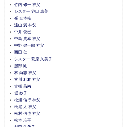
竹内 修一 神父
シスター 谷口 恵美
崔 友本枝
遠山 満 神父
中井 俊已
中島 貴幸 神父
中野 健一郎 神父
西田 仁
シスター 萩原 久美子
服部 剛
林 尚志 神父
古川 利雅 神父
古橋 昌尚
堀 妙子
松浦 信行 神父
松尾 太 神父
松村 信也 神父
松本 准平