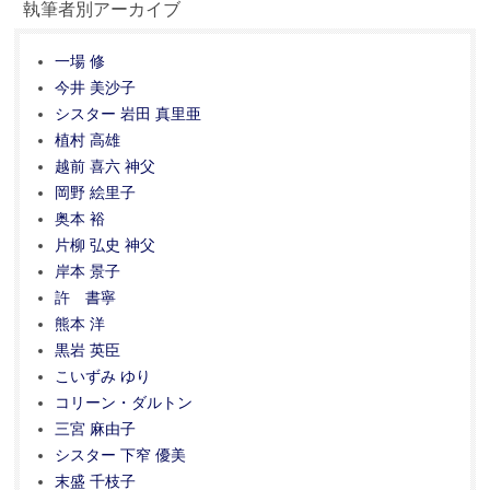
執筆者別アーカイブ
一場 修
今井 美沙子
シスター 岩田 真里亜
植村 高雄
越前 喜六 神父
岡野 絵里子
奥本 裕
片柳 弘史 神父
岸本 景子
許 書寧
熊本 洋
黒岩 英臣
こいずみ ゆり
コリーン・ダルトン
三宮 麻由子
シスター 下窄 優美
末盛 千枝子