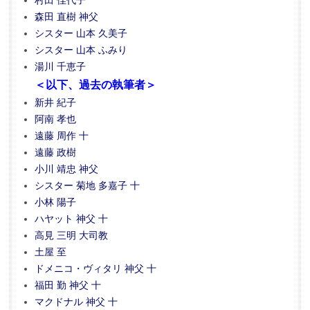
村田 佳代子
森田 直樹 神父
シスター 山本 久美子
シスター 山本 ふみり
湯川 千恵子
＜以下、過去の執筆者＞
新井 紀子
阿南 孝也
遠藤 周作 十
遠藤 政樹
小川 靖忠 神父
シスター 菊地 多嘉子 十
小林 陽子
ハヤット 神父 十
高見 三明 大司教
土屋 至
ドメニコ・ヴィタリ 神父 十
福田 勤 神父 十
マクドナル 神父 十