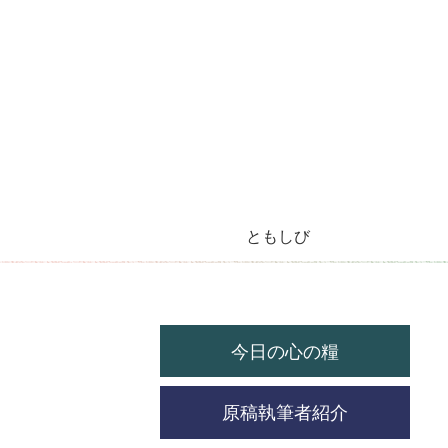
ともしび
今月のラジオ放送
今日の心の糧
今月の機関紙
毎月の教会暦
教会の祝祭日
今日の心の糧
原稿執筆者紹介