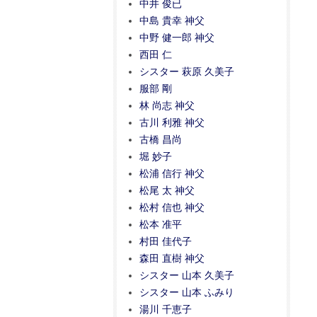
中井 俊已
中島 貴幸 神父
中野 健一郎 神父
西田 仁
シスター 萩原 久美子
服部 剛
林 尚志 神父
古川 利雅 神父
古橋 昌尚
堀 妙子
松浦 信行 神父
松尾 太 神父
松村 信也 神父
松本 准平
村田 佳代子
森田 直樹 神父
シスター 山本 久美子
シスター 山本 ふみり
湯川 千恵子