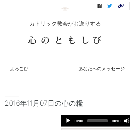
カトリック教会がお送りする
よろこび
あなたへのメッセージ
コリーンのコーナー
知っとこコーナー
善き牧者の学校
聖書の言葉
～巡礼記～
キリストへの道（映像）
イエスを語る（DVD）
会員さんへのお便り
毎月のお便り
2016年11月07日の心の糧
Audio
00:00
00:00
Player