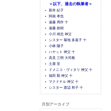
＜以下、過去の執筆者＞
新井 紀子
阿南 孝也
遠藤 周作 十
遠藤 政樹
小川 靖忠 神父
シスター 菊地 多嘉子 十
小林 陽子
ハヤット 神父 十
高見 三明 大司教
土屋 至
ドメニコ・ヴィタリ 神父 十
福田 勤 神父 十
マクドナル 神父 十
シスター 渡辺 和子 十
月別アーカイブ