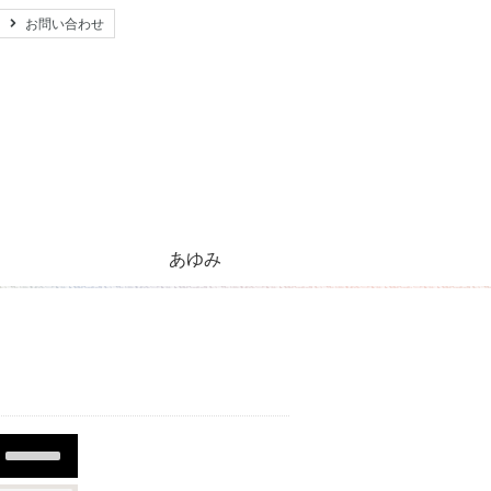
お問い合わせ
あゆみ
心のともしび運動のあゆみ
活動紹介とご支援のお願い
キリストの生涯
太陽のほほえみ
プレゼント
願い事
Use
Up/Down