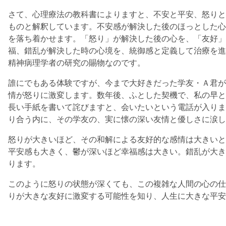
さて、心理療法の教科書によりますと、不安と平安、怒りと
ものと解釈しています。不安感が解決した後のほっとした心
を落ち着かせます。「怒り」が解決した後の心を、「友好」
福、錯乱が解決した時の心境を、統御感と定義して治療を進
精神病理学者の研究の賜物なのです。
誰にでもある体験ですが、今まで大好きだった学友・Ａ君が
情が怒りに激変します。数年後、ふとした契機で、私の早と
長い手紙を書いて詫びますと、会いたいという電話が入りま
り合う内に、その学友の、実に懐の深い友情と優しさに涙し
怒りが大きいほど、その和解による友好的な感情は大きいと
平安感も大きく、鬱が深いほど幸福感は大きい。錯乱が大き
ります。
このように怒りの状態が深くても、この複雑な人間の心の仕
りが大きな友好に激変する可能性を知り、人生に大きな平安