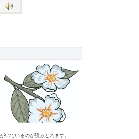
Arrow
keys
to
increase
or
decrease
volume.
がいているのが読みとれます。