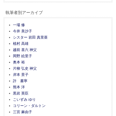
執筆者別アーカイブ
一場 修
今井 美沙子
シスター 岩田 真里亜
植村 高雄
越前 喜六 神父
岡野 絵里子
奥本 裕
片柳 弘史 神父
岸本 景子
許 書寧
熊本 洋
黒岩 英臣
こいずみ ゆり
コリーン・ダルトン
三宮 麻由子