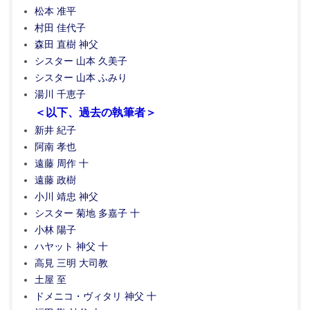
松本 准平
村田 佳代子
森田 直樹 神父
シスター 山本 久美子
シスター 山本 ふみり
湯川 千恵子
＜以下、過去の執筆者＞
新井 紀子
阿南 孝也
遠藤 周作 十
遠藤 政樹
小川 靖忠 神父
シスター 菊地 多嘉子 十
小林 陽子
ハヤット 神父 十
高見 三明 大司教
土屋 至
ドメニコ・ヴィタリ 神父 十