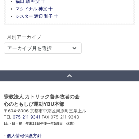
福田 勤 神父 十
マクドナル 神父 十
シスター 渡辺 和子 十
月別アーカイブ
宗教法人 カトリック善き牧者の会
心のともしび運動YBU本部
〒604-8006 京都市中京区河原町三条上ル
TEL
075-211-9341
FAX 075-211-9343
(土・日・祝 年末28日午後〜年始5日 休業）
-
個人情報保護方針