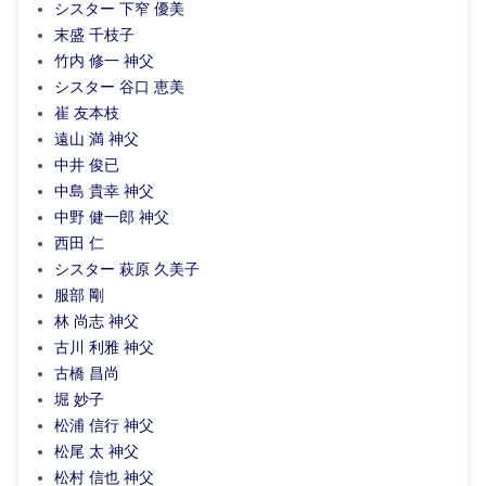
シスター 下窄 優美
末盛 千枝子
竹内 修一 神父
シスター 谷口 恵美
崔 友本枝
遠山 満 神父
中井 俊已
中島 貴幸 神父
中野 健一郎 神父
西田 仁
シスター 萩原 久美子
服部 剛
林 尚志 神父
古川 利雅 神父
古橋 昌尚
堀 妙子
松浦 信行 神父
松尾 太 神父
松村 信也 神父