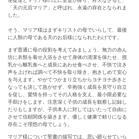
「天の元后マリア」と呼ばれ、永遠の存在となられま
した。
そう、マリア様はまずキリストの母でいらして、最後
に人類の母である天のお后様になられたわけです。
まず普通に母の役割を考えてみましょう。無力の赤ん
坊に衣類を着せ入浴をさせて身体の清潔を保たせ、授
乳から離乳食へと成長にあわせ食べさせ、不快で泣き
声を上げれば調べて不快を取り除き、抱きしめて安心
を与えます。やがてつかまり立ちからヨチヨチ歩きと
なっても決して急がせず、辛抱強く成長を見守り自立
を促し、愛情を持ってその人格を支え、最小限必要な
手助けをします。注意深く子供の成長を観察し記録し
たりもしますが、子供本人に対してはいたって自由に
させて信頼関係を築きます。優しく健康で頼りになる
存在こそ理想の母でしょう。
マリア様について聖書の描写では、思い廻らせていら