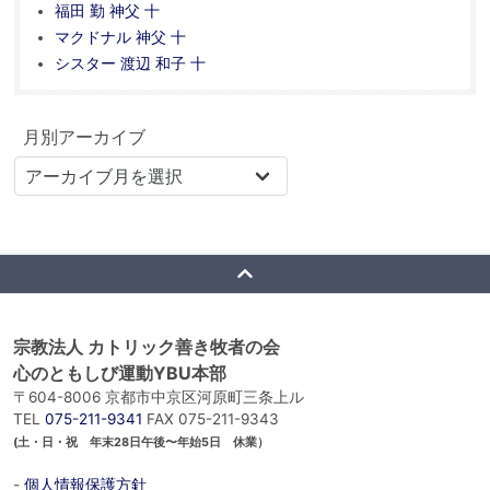
福田 勤 神父 十
マクドナル 神父 十
シスター 渡辺 和子 十
月別アーカイブ
宗教法人 カトリック善き牧者の会
心のともしび運動YBU本部
〒604-8006 京都市中京区河原町三条上ル
TEL
075-211-9341
FAX 075-211-9343
(土・日・祝 年末28日午後〜年始5日 休業）
-
個人情報保護方針