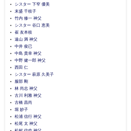
シスター 下窄 優美
末盛 千枝子
竹内 修一 神父
シスター 谷口 恵美
崔 友本枝
遠山 満 神父
中井 俊已
中島 貴幸 神父
中野 健一郎 神父
西田 仁
シスター 萩原 久美子
服部 剛
林 尚志 神父
古川 利雅 神父
古橋 昌尚
堀 妙子
松浦 信行 神父
松尾 太 神父
松村 信也 神父