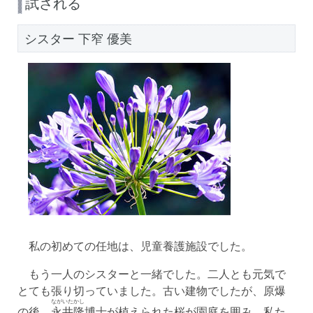
試される
シスター 下窄 優美
私の初めての任地は、児童養護施設でした。
もう一人のシスターと一緒でした。二人とも元気で
とても張り切っていました。古い建物でしたが、原爆
ながいたかし
の後、
永井隆
博士が植えられた桜が園庭を囲み、私た