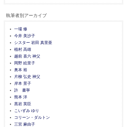
執筆者別アーカイブ
一場 修
今井 美沙子
シスター 岩田 真里亜
植村 高雄
越前 喜六 神父
岡野 絵里子
奥本 裕
片柳 弘史 神父
岸本 景子
許 書寧
熊本 洋
黒岩 英臣
こいずみ ゆり
コリーン・ダルトン
三宮 麻由子