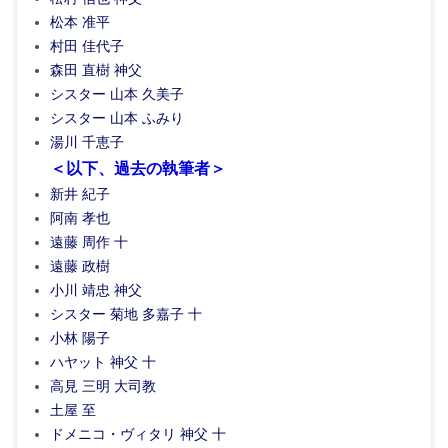
松本 准平
村田 佳代子
森田 直樹 神父
シスター 山本 久美子
シスター 山本 ふみり
湯川 千恵子
＜以下、過去の執筆者＞
新井 紀子
阿南 孝也
遠藤 周作 十
遠藤 政樹
小川 靖忠 神父
シスター 菊地 多嘉子 十
小林 陽子
ハヤット 神父 十
高見 三明 大司教
土屋 至
ドメニコ・ヴィタリ 神父 十